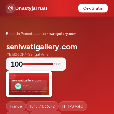
DnastyjaTrust
Cek Gratis
Beranda
›
Pemeriksaan
›
seniwatigallery.com
seniwatigallery.com
#B1B26CF7 · Sangat Aman
100
/ 100
France
184.174.36.72
HTTPS Valid