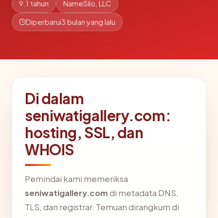
9.1 tahun
NameSilo, LLC
Diperbarui
3 bulan yang lalu
Di dalam
seniwatigallery.com:
hosting, SSL, dan
WHOIS
Pemindai kami memeriksa
seniwatigallery.com
di metadata DNS,
TLS, dan registrar. Temuan dirangkum di