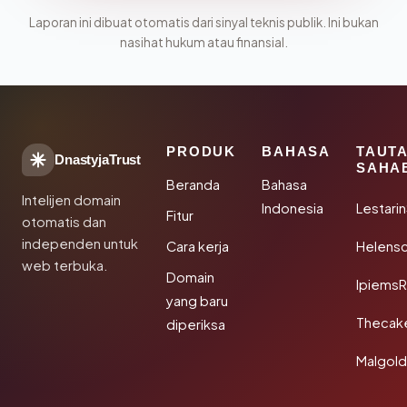
Laporan ini dibuat otomatis dari sinyal teknis publik. Ini bukan
nasihat hukum atau finansial.
PRODUK
BAHASA
TAUT
DnastyjaTrust
SAHA
Beranda
Bahasa
Intelijen domain
Indonesia
Lestari
Fitur
otomatis dan
independen untuk
Cara kerja
Helensc
web terbuka.
Domain
IpiemsR
yang baru
Thecak
diperiksa
Malgol