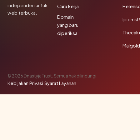
independen untuk
Cara kerja
Helensc
web terbuka.
Domain
IpiemsR
yang baru
Thecak
diperiksa
Malgol
© 2026 DnastyjaTrust. Semua hak dilindungi.
Kebijakan Privasi
·
Syarat Layanan