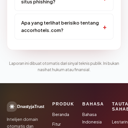
situs phishing?
Apa yang terlihat berisiko tentang
accorhotels.com?
Laporan ini dibuat otomatis dari sinyal teknis publik. Ini bukan
nasihat hukum atau finansial.
PRODUK
BAHASA
TAUT
DnastyjaTrust
SAHA
Beranda
Bahasa
Intelijen domain
Indonesia
Lestari
Fitur
otomatis dan