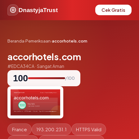
DnastyjaTrust
Cek Gratis
Beranda
›
Pemeriksaan
›
accorhotels.com
accorhotels.com
#EDCA34CA · Sangat Aman
100
/ 100
France
193.200.231.1
HTTPS Valid