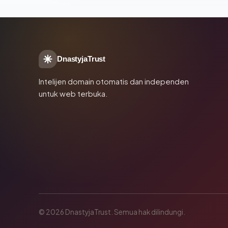
DnastyjaTrust
Intelijen domain otomatis dan independen
untuk web terbuka.
© 2026 DnastyjaTrust. Semua hak dilindungi.