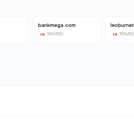
bankmega.com
leoburne
100/100
100/10
FR
FR