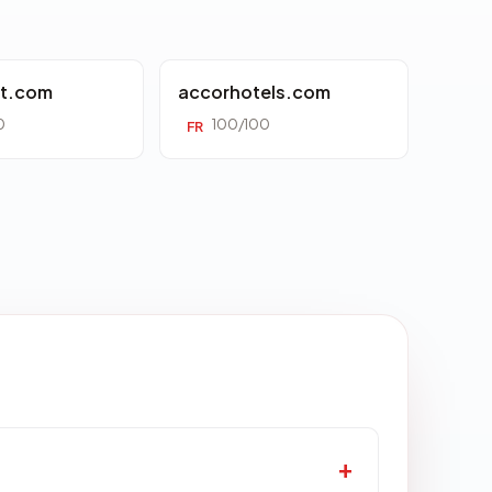
tt.com
accorhotels.com
0
100/100
FR