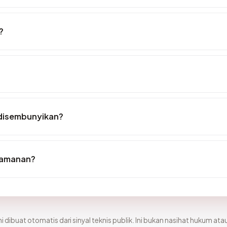
?
disembunyikan?
keamanan?
i dibuat otomatis dari sinyal teknis publik. Ini bukan nasihat hukum atau