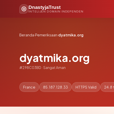
DnastyjaTrust
INTELIJEN DOMAIN INDEPENDEN
Beranda
›
Pemeriksaan
›
dyatmika.org
dyatmika.org
#298C03BD · Sangat Aman
France
85.187.128.33
HTTPS Valid
24.8 