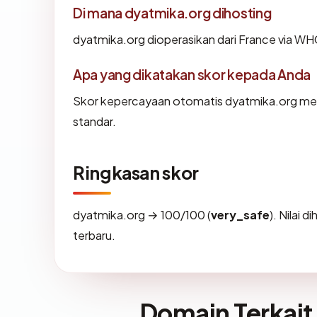
Di mana dyatmika.org dihosting
dyatmika.org dioperasikan dari France via WH
Apa yang dikatakan skor kepada Anda
Skor kepercayaan otomatis dyatmika.org menc
standar.
Ringkasan skor
dyatmika.org → 100/100 (
very_safe
). Nilai 
terbaru.
Domain Terkait