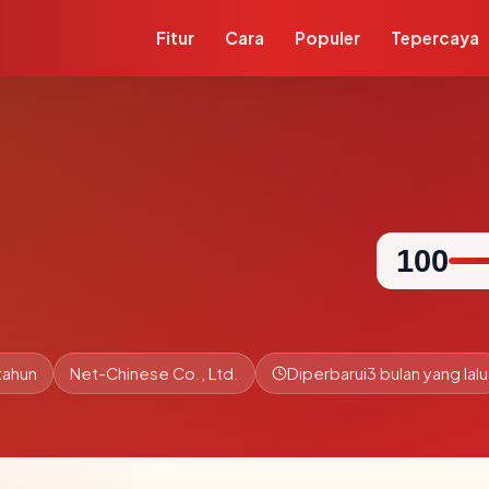
Fitur
Cara
Populer
Tepercaya
100
tahun
Net-Chinese Co., Ltd.
Diperbarui
3 bulan yang lalu