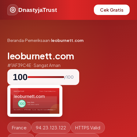
DnastyjaTrust
Cek Gratis
Beranda
›
Pemeriksaan
›
leoburnett.com
leoburnett.com
#1AF39C4E · Sangat Aman
100
/ 100
France
94.23.123.122
HTTPS Valid