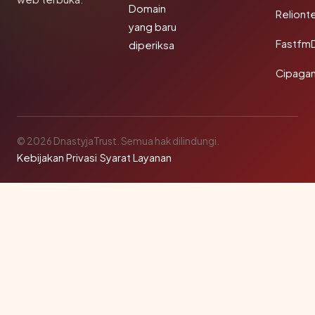
Domain
Reliont
yang baru
Fastfm
diperiksa
Cipagan
© 2026 DnastyjaTrust. Semua hak dilindungi.
Kebijakan Privasi
·
Syarat Layanan