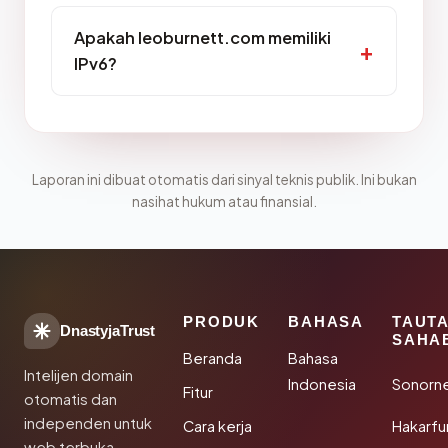
Apakah leoburnett.com memiliki
IPv6?
Laporan ini dibuat otomatis dari sinyal teknis publik. Ini bukan
nasihat hukum atau finansial.
PRODUK
BAHASA
TAUT
DnastyjaTrust
SAHA
Beranda
Bahasa
Intelijen domain
Indonesia
Sonorn
Fitur
otomatis dan
independen untuk
Cara kerja
Hakarfu
web terbuka.