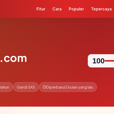
Fitur
Cara
Populer
Tepercaya
a.com
100
tahun
Gandi SAS
Diperbarui
3 bulan yang lalu