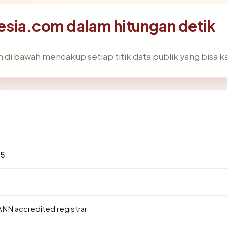
nesia.com dalam hitungan detik
 di bawah mencakup setiap titik data publik yang bisa k
55
ANN accredited registrar