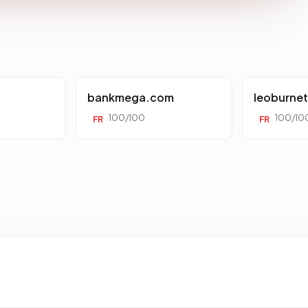
bankmega.com
leoburne
100/100
100/10
FR
FR