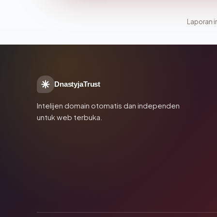
Laporan in
DnastyjaTrust
Intelijen domain otomatis dan independen
untuk web terbuka.