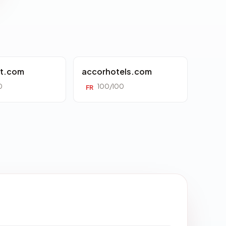
tt.com
accorhotels.com
0
100/100
FR