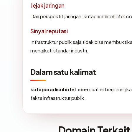
Jejak jaringan
Dari perspektif jaringan, kutaparadisohotel.c
Sinyal reputasi
Infrastruktur publik saja tidak bisa membukti
mengikuti standar industri.
Dalam satu kalimat
kutaparadisohotel.com
saat ini berperingk
fakta infrastruktur publik.
Domain Terkait