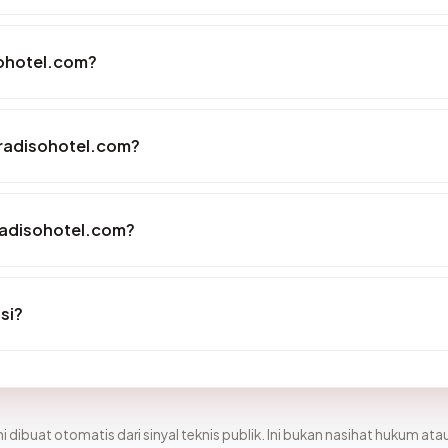
ohotel.com?
aradisohotel.com?
radisohotel.com?
si?
i dibuat otomatis dari sinyal teknis publik. Ini bukan nasihat hukum atau