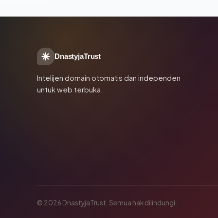
DnastyjaTrust
Intelijen domain otomatis dan independen
untuk web terbuka.
© 2026 DnastyjaTrust. Semua hak dilindungi.