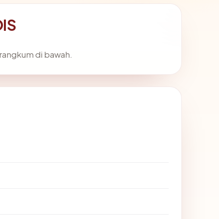
OIS
irangkum di bawah.