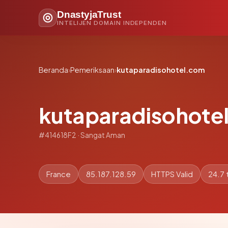
DnastyjaTrust
INTELIJEN DOMAIN INDEPENDEN
Beranda
›
Pemeriksaan
›
kutaparadisohotel.com
kutaparadisohote
#414618F2 · Sangat Aman
France
85.187.128.59
HTTPS Valid
24.7 