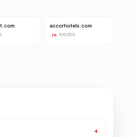
tt.com
accorhotels.com
0
100/100
FR