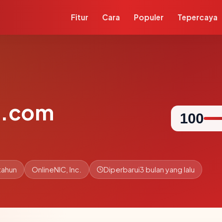
Fitur
Cara
Populer
Tepercaya
l.com
100
tahun
OnlineNIC, Inc.
Diperbarui
3 bulan yang lalu