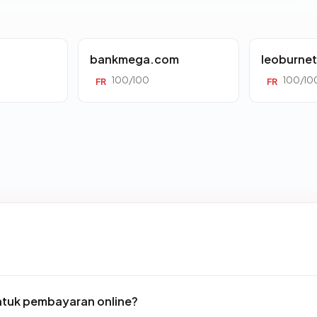
bankmega.com
leoburne
100/100
100/10
FR
FR
tuk pembayaran online?