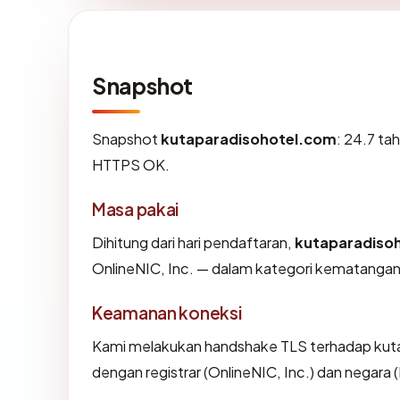
Snapshot
Snapshot
kutaparadisohotel.com
: 24.7 ta
HTTPS OK.
Masa pakai
Dihitung dari hari pendaftaran,
kutaparadiso
OnlineNIC, Inc. — dalam kategori kematanga
Keamanan koneksi
Kami melakukan handshake TLS terhadap kut
dengan registrar (OnlineNIC, Inc.) dan negara