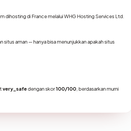
om dihosting di France melalui WHG Hosting Services Ltd.
kan situs aman — hanya bisa menunjukkan apakah situs
at
very_safe
dengan skor
100/100
, berdasarkan murni