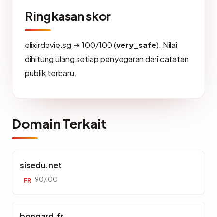
Ringkasan skor
elixirdevie.sg → 100/100 (
very_safe
). Nilai
dihitung ulang setiap penyegaran dari catatan
publik terbaru.
Domain Terkait
sisedu.net
90/100
FR
bongard.fr