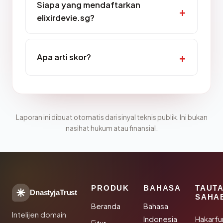
Siapa yang mendaftarkan
elixirdevie.sg?
Apa arti skor?
Laporan ini dibuat otomatis dari sinyal teknis publik. Ini bukan
nasihat hukum atau finansial.
PRODUK
BAHASA
TAUT
DnastyjaTrust
SAHA
Beranda
Bahasa
Intelijen domain
Indonesia
Hakarfu