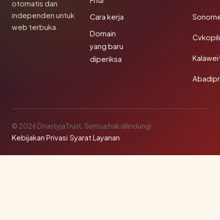
Fitur
otomatis dan
independen untuk
Cara kerja
Sonorn
web terbuka.
Domain
Cvkopil
yang baru
Kalawei
diperiksa
Abadip
© 2026 DnastyjaTrust. Semua hak dilindungi.
Kebijakan Privasi
·
Syarat Layanan