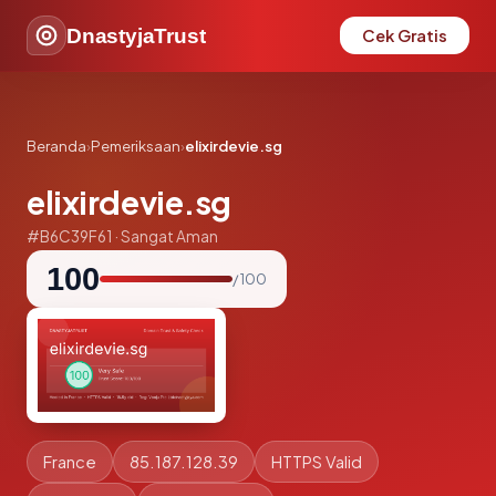
DnastyjaTrust
Cek Gratis
Beranda
›
Pemeriksaan
›
elixirdevie.sg
elixirdevie.sg
#B6C39F61 · Sangat Aman
100
/ 100
France
85.187.128.39
HTTPS Valid