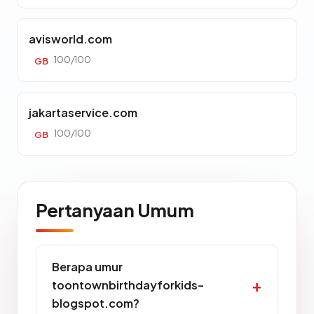
avisworld.com
100/100
GB
jakartaservice.com
100/100
GB
Pertanyaan Umum
Berapa umur
toontownbirthdayforkids-
blogspot.com?