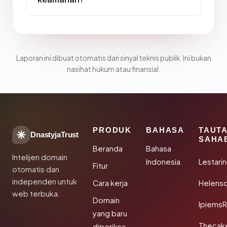
Laporan ini dibuat otomatis dari sinyal teknis publik. Ini bukan
nasihat hukum atau finansial.
PRODUK
BAHASA
TAUT
DnastyjaTrust
SAHA
Beranda
Bahasa
Intelijen domain
Indonesia
Lestari
Fitur
otomatis dan
independen untuk
Cara kerja
Helensc
web terbuka.
Domain
IpiemsR
yang baru
Thecak
diperiksa