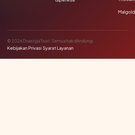
Malgol
© 2026 DnastyjaTrust. Semua hak dilindungi.
Kebijakan Privasi
·
Syarat Layanan