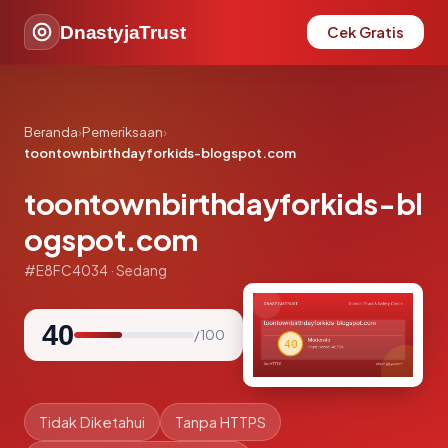
DnastyjaTrust
Cek Gratis
Beranda
›
Pemeriksaan
›
toontownbirthdayforkids-blogspot.com
toontownbirthdayforkids-bl
ogspot.com
#E8FC4034 · Sedang
40
/ 100
Tidak Diketahui
Tanpa HTTPS