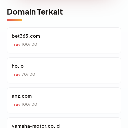
Domain Terkait
bet365.com
100/100
GB
ho.io
70/100
GB
anz.com
100/100
GB
yamaha-motor.co.id