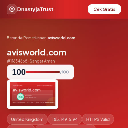
DnastyjaTrust
Cek Gratis
Beranda
›
Pemeriksaan
›
avisworld.com
avisworld.com
#11634668 · Sangat Aman
100
/ 100
United Kingdom
185.149.6.94
HTTPS Valid