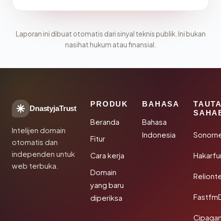
Laporan ini dibuat otomatis dari sinyal teknis publik. Ini bukan
nasihat hukum atau finansial.
PRODUK
BAHASA
TAUT
DnastyjaTrust
SAHA
Beranda
Bahasa
Intelijen domain
Indonesia
Sonorn
Fitur
otomatis dan
independen untuk
Cara kerja
Hakarfu
web terbuka.
Domain
Reliont
yang baru
Fastfm
diperiksa
Cipagan