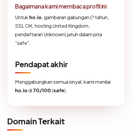
Bagaimana kami membaca profil ini
Untuk
ho.io
, gambaran gabungan (? tahun,
SSL OK, hosting United Kingdom,
pendaftaran Unknown) jatuh dalam pita
"safe".
Pendapat akhir
Menggabungkan semua sinyal, kami menilai
ho.io
di
70/100
(
safe
).
Domain Terkait