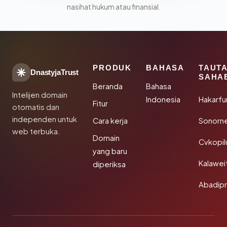
nasihat hukum atau finansial.
PRODUK
BAHASA
TAUT
DnastyjaTrust
SAHA
Beranda
Bahasa
Intelijen domain
Indonesia
Hakarfu
Fitur
otomatis dan
independen untuk
Cara kerja
Sonorn
web terbuka.
Domain
Cvkopil
yang baru
Kalawei
diperiksa
Abadip