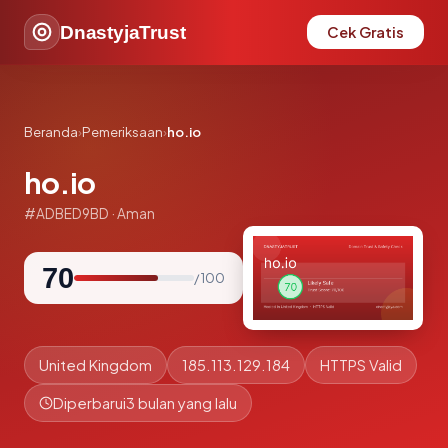
DnastyjaTrust
Cek Gratis
Beranda
›
Pemeriksaan
›
ho.io
ho.io
#ADBED9BD · Aman
70
/ 100
United Kingdom
185.113.129.184
HTTPS Valid
Diperbarui
3 bulan yang lalu