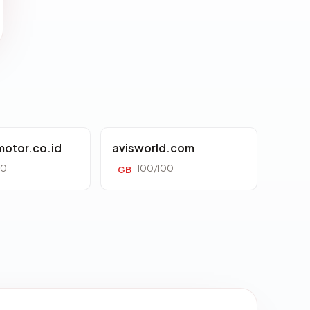
otor.co.id
avisworld.com
00
100/100
GB