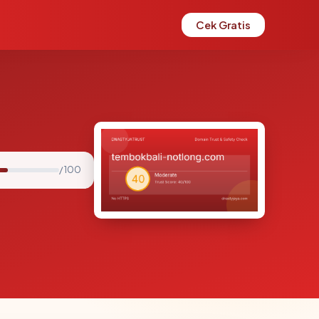
Cek Gratis
/ 100