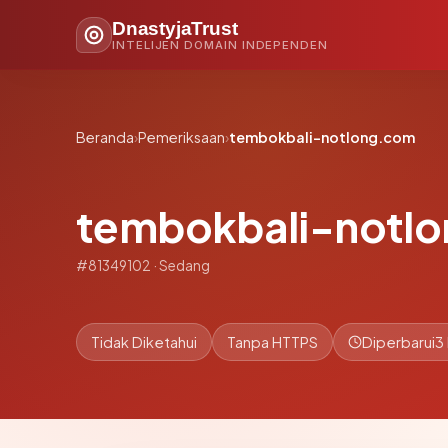
DnastyjaTrust
INTELIJEN DOMAIN INDEPENDEN
Beranda
›
Pemeriksaan
›
tembokbali-notlong.com
tembokbali-notl
#81349102 · Sedang
Tidak Diketahui
Tanpa HTTPS
Diperbarui
3