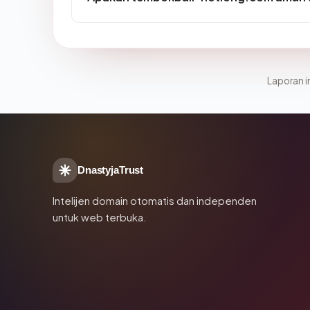
Laporan in
DnastyjaTrust
Intelijen domain otomatis dan independen
untuk web terbuka.