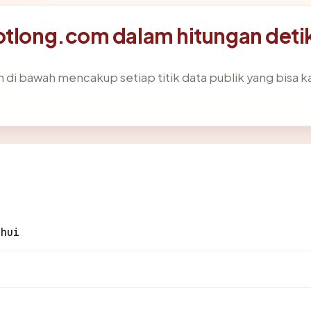
otlong.com dalam hitungan deti
 di bawah mencakup setiap titik data publik yang bisa k
ahui