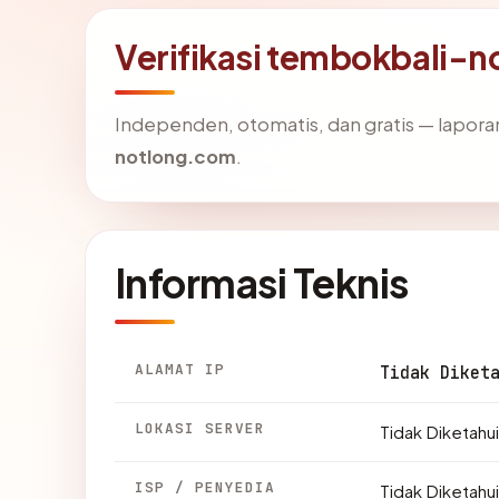
Verifikasi tembokbali-n
Independen, otomatis, dan gratis — laporan
notlong.com
.
Informasi Teknis
ALAMAT IP
Tidak Diket
LOKASI SERVER
Tidak Diketahui
ISP / PENYEDIA
Tidak Diketahui