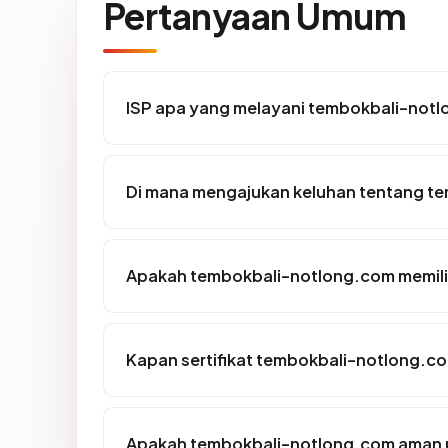
Pertanyaan Umum
ISP apa yang melayani tembokbali-not
Di mana mengajukan keluhan tentang t
Apakah tembokbali-notlong.com memilik
Kapan sertifikat tembokbali-notlong.com
Apakah tembokbali-notlong.com aman 