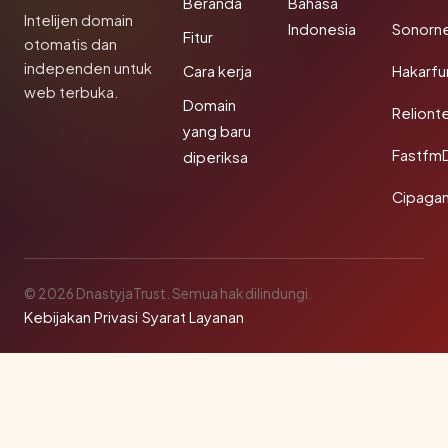
Beranda
Bahasa
Intelijen domain
Indonesia
Sonorn
Fitur
otomatis dan
independen untuk
Cara kerja
Hakarfu
web terbuka.
Domain
Reliont
yang baru
Fastfm
diperiksa
Cipagan
© 2026 DnastyjaTrust. Semua hak dilindungi.
Kebijakan Privasi
·
Syarat Layanan