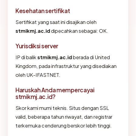
Kesehatan sertifikat
Sertifikat yang saat ini disajikan oleh
stmikmj.ac.id
dipecahkan sebagai: OK.
Yurisdiksi server
IP di balik
stmikmj.ac.id
berada di United
Kingdom, pada infrastruktur yang disediakan
oleh UK-IFASTNET.
Haruskah Anda mempercayai
stmikmj.ac.id?
Skor kami murni teknis. Situs dengan SSL
valid, beberapa tahun riwayat, dan registrar
terkemuka cenderung berskor lebih tinggi.