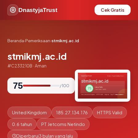
DnastyjaTrust
Cek Gratis
Beranda
›
Pemeriksaan
›
stmikmj.ac.id
stmikmj.ac.id
#C233210B · Aman
75
/ 100
United Kingdom
185.27.134.176
HTTPS Valid
0.6 tahun
PT Jetcoms Netindo
Diperbarui
3 bulan yang lalu