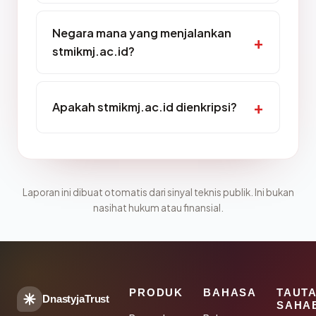
Negara mana yang menjalankan
stmikmj.ac.id?
Apakah stmikmj.ac.id dienkripsi?
Laporan ini dibuat otomatis dari sinyal teknis publik. Ini bukan
nasihat hukum atau finansial.
PRODUK
BAHASA
TAUT
DnastyjaTrust
SAHA