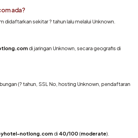
.com ada?
idaftarkan sekitar ? tahun lalu melalui Unknown.
otlong.com
di jaringan Unknown, secara geografis di
bungan (? tahun, SSL No, hosting Unknown, pendaftaran
byhotel-notlong.com
di
40/100
(
moderate
).