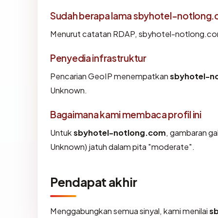
Sudah berapa lama sbyhotel-notlong
Menurut catatan RDAP, sbyhotel-notlong.com d
Penyedia infrastruktur
Pencarian GeoIP menempatkan
sbyhotel-n
Unknown.
Bagaimana kami membaca profil ini
Untuk
sbyhotel-notlong.com
, gambaran ga
Unknown) jatuh dalam pita "moderate".
Pendapat akhir
Menggabungkan semua sinyal, kami menilai
s