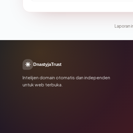
Laporan in
DnastyjaTrust
Intelijen domain otomatis dan independen
untuk web terbuka.