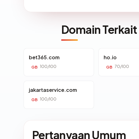
Domain Terkait
bet365.com
ho.io
100/100
70/100
GB
GB
jakartaservice.com
100/100
GB
Pertanyaan Umum