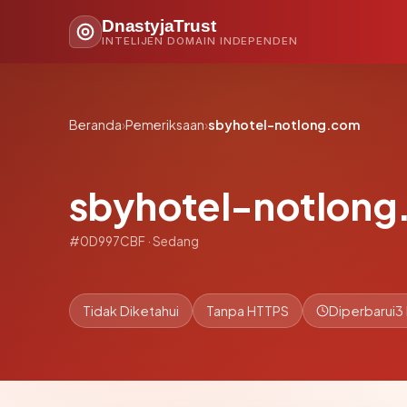
DnastyjaTrust
INTELIJEN DOMAIN INDEPENDEN
Beranda
›
Pemeriksaan
›
sbyhotel-notlong.com
sbyhotel-notlon
#0D997CBF · Sedang
Tidak Diketahui
Tanpa HTTPS
Diperbarui
3