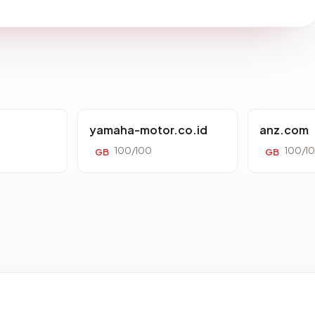
yamaha-motor.co.id
anz.com
100/100
100/1
GB
GB