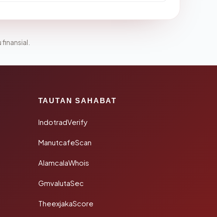
 finansial.
TAUTAN SAHABAT
IndotradVerify
ManutcafeScan
AlamcalaWhois
GmvalutaSec
TheexjakaScore