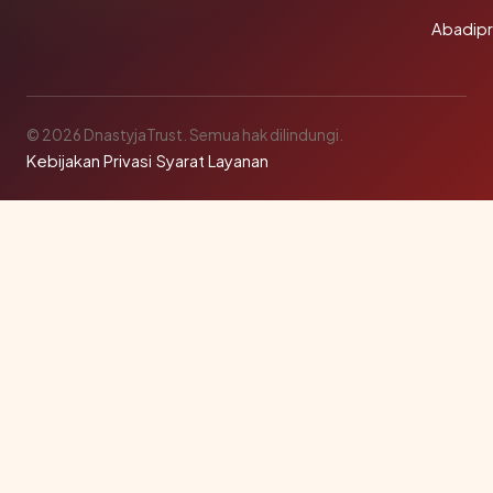
Abadip
© 2026 DnastyjaTrust. Semua hak dilindungi.
Kebijakan Privasi
·
Syarat Layanan