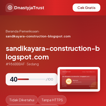
DnastyjaTrust
Cek Gratis
Beranda
›
Pemeriksaan
›
sandikayara-construction-blogspot.com
sandikayara-construction-b
logspot.com
#986BBBAF · Sedang
40
/ 100
Tidak Diketahui
Tanpa HTTPS