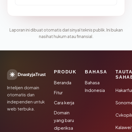
Laporan ini dibuat otomatis dari sinyal teknis publik. Ini bukan
nasihat hukum atau finansial.
PRODUK
BAHASA
TAUT
DnastyjaTrust
SAHA
Beranda
Bahasa
Intelijen domain
Indonesia
Hakarfu
Fitur
otomatis dan
independen untuk
Cara kerja
Sonorn
web terbuka.
Domain
Cvkopil
yang baru
Kalawei
diperiksa