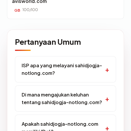
avisworld.com
100/100
GB
Pertanyaan Umum
ISP apa yang melayani sahidjogja-
notlong.com?
Di mana mengajukan keluhan
tentang sahidjogja-notlong.com?
Apakah sahidjogja-notlong.com