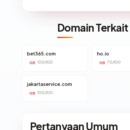
Domain Terkait
bet365.com
ho.io
100/100
70/100
GB
GB
jakartaservice.com
100/100
GB
Pertanyaan Umum