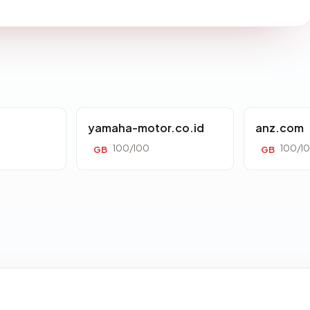
yamaha-motor.co.id
anz.com
100/100
100/1
GB
GB