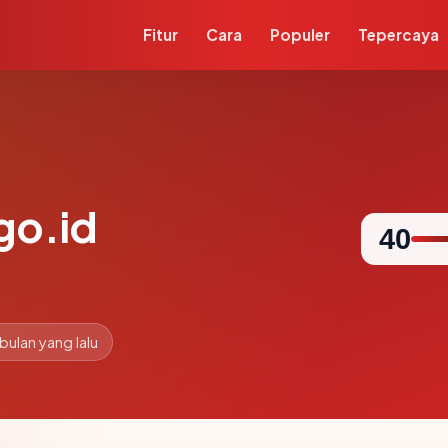
Fitur
Cara
Populer
Tepercaya
go.id
40
 bulan yang lalu