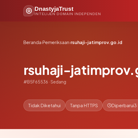
DnastyjaTrust
INTELIJEN DOMAIN INDEPENDEN
Beranda
›
Pemeriksaan
›
rsuhaji-jatimprov.go.id
rsuhaji-jatimprov.
#B5F65536 · Sedang
Tidak Diketahui
Tanpa HTTPS
Diperbarui
3