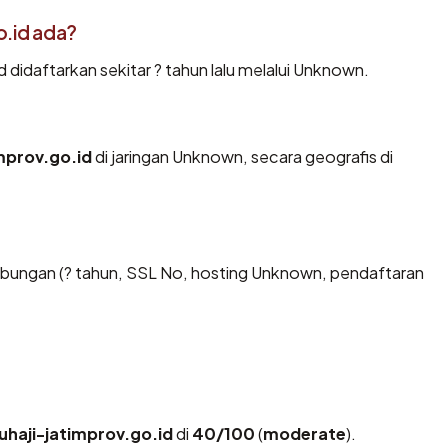
o.id ada?
 didaftarkan sekitar ? tahun lalu melalui Unknown.
improv.go.id
di jaringan Unknown, secara geografis di
bungan (? tahun, SSL No, hosting Unknown, pendaftaran
uhaji-jatimprov.go.id
di
40/100
(
moderate
).