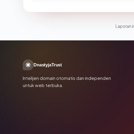
Laporan in
DnastyjaTrust
Intelijen domain otomatis dan independen
untuk web terbuka.