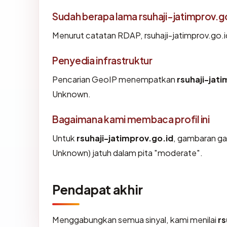
Sudah berapa lama rsuhaji-jatimprov.g
Menurut catatan RDAP, rsuhaji-jatimprov.go.id
Penyedia infrastruktur
Pencarian GeoIP menempatkan
rsuhaji-jat
Unknown.
Bagaimana kami membaca profil ini
Untuk
rsuhaji-jatimprov.go.id
, gambaran ga
Unknown) jatuh dalam pita "moderate".
Pendapat akhir
Menggabungkan semua sinyal, kami menilai
rs