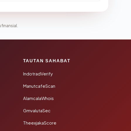
 finansial.
TAUTAN SAHABAT
IndotradVerify
ManutcafeScan
AlamcalaWhois
GmvalutaSec
TheexjakaScore