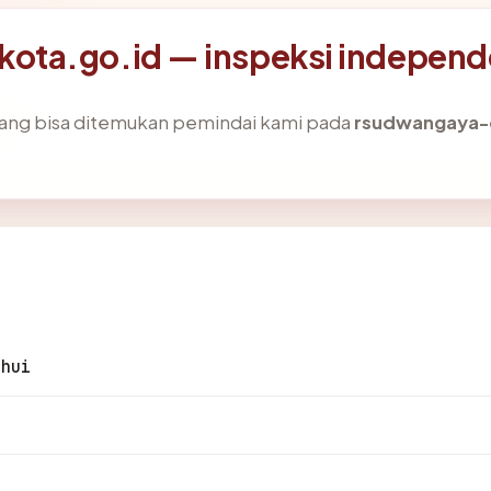
ota.go.id — inspeksi indepen
k yang bisa ditemukan pemindai kami pada
rsudwangaya-
ahui