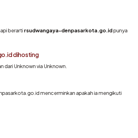
api berarti
rsudwangaya-denpasarkota.go.id
punya
.id dihosting
n dari Unknown via Unknown.
pasarkota.go.id mencerminkan apakah ia mengikuti