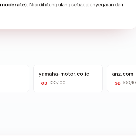
moderate
). Nilai dihitung ulang setiap penyegaran dari
yamaha-motor.co.id
anz.com
100/100
100/1
GB
GB