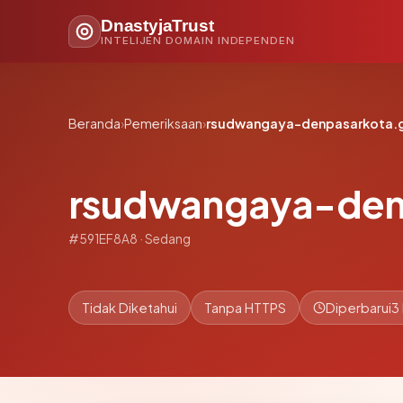
DnastyjaTrust
INTELIJEN DOMAIN INDEPENDEN
Beranda
›
Pemeriksaan
›
rsudwangaya-denpasarkota.g
rsudwangaya-den
#591EF8A8 · Sedang
Tidak Diketahui
Tanpa HTTPS
Diperbarui
3