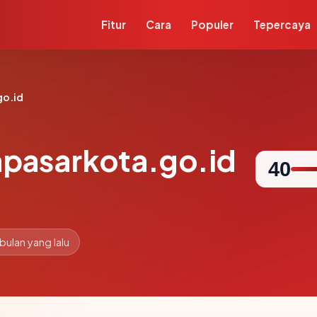
Fitur
Cara
Populer
Tepercaya
o.id
pasarkota.go.id
40
 bulan yang lalu