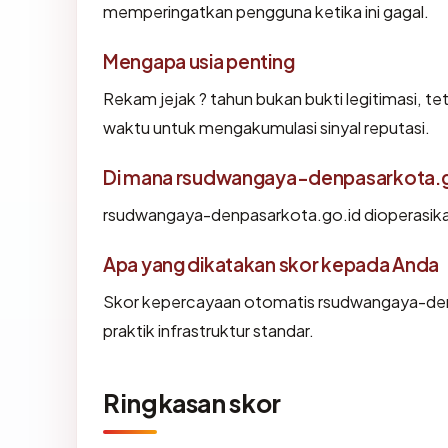
memperingatkan pengguna ketika ini gagal.
Mengapa usia penting
Rekam jejak ? tahun bukan bukti legitimasi, tet
waktu untuk mengakumulasi sinyal reputasi.
Di mana rsudwangaya-denpasarkota.go
rsudwangaya-denpasarkota.go.id dioperasika
Apa yang dikatakan skor kepada Anda
Skor kepercayaan otomatis rsudwangaya-den
praktik infrastruktur standar.
Ringkasan skor