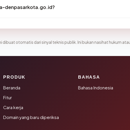
a-denpasarkota.go.id?
i dibuat otomatis dari sinyal teknis publik. Ini bukan nasihat hukum atau
PRODUK
BAHASA
Beranda
Bahasa Indonesia
Fitur
Cara kerja
Domain yang baru diperiksa