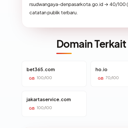
rsudwangaya-denpasarkota.go.id → 40/100 (
catatan publik terbaru.
Domain Terkait
bet365.com
ho.io
100/100
70/100
GB
GB
jakartaservice.com
100/100
GB