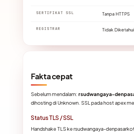
SERTIFIKAT SSL
Tanpa HTTPS
REGISTRAR
Tidak Diketahui
Fakta cepat
Sebelum mendalam:
rsudwangaya-denpasa
dihosting di Unknown. SSL pada host apex m
Status TLS / SSL
Handshake TLS ke rsudwangaya-denpasarkot