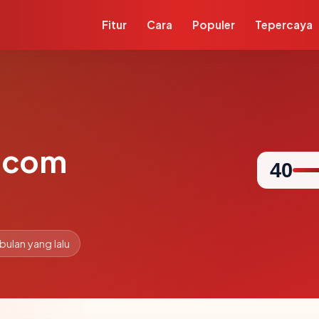
Fitur
Cara
Populer
Tepercaya
.com
40
 bulan yang lalu