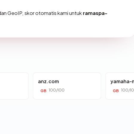
an GeoIP, skor otomatis kami untuk
ramaspa-
anz.com
yamaha-m
100/100
100/1
GB
GB