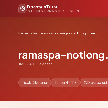
DnastyjaTrust
INTELIJEN DOMAIN INDEPENDEN
Beranda
›
Pemeriksaan
›
ramaspa-notlong.com
ramaspa-notlong
#8B964DED · Sedang
Tidak Diketahui
Tanpa HTTPS
Diperbarui
3