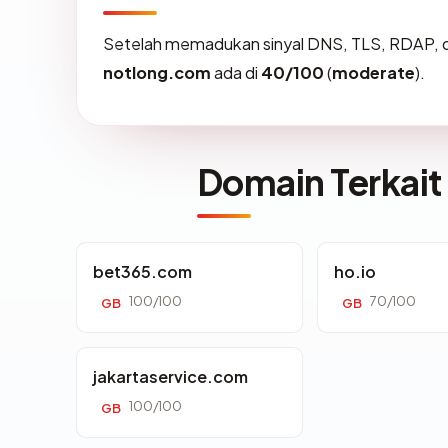
Setelah memadukan sinyal DNS, TLS, RDAP, d
notlong.com
ada di
40/100
(
moderate
).
Domain Terkait
bet365.com
ho.io
100/100
70/100
GB
GB
jakartaservice.com
100/100
GB