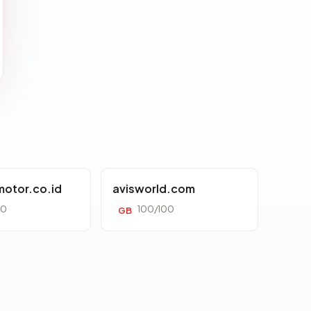
otor.co.id
avisworld.com
00
100/100
GB