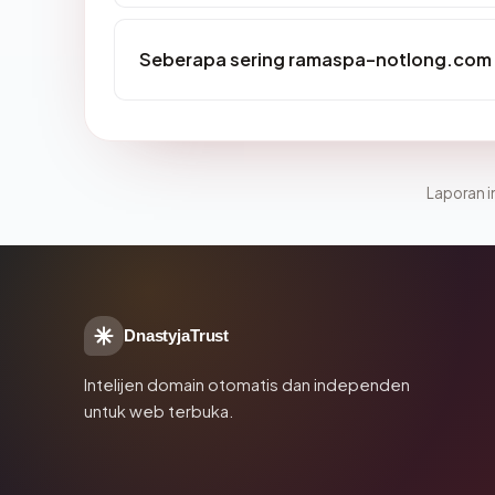
Seberapa sering ramaspa-notlong.com 
Laporan in
DnastyjaTrust
Intelijen domain otomatis dan independen
untuk web terbuka.