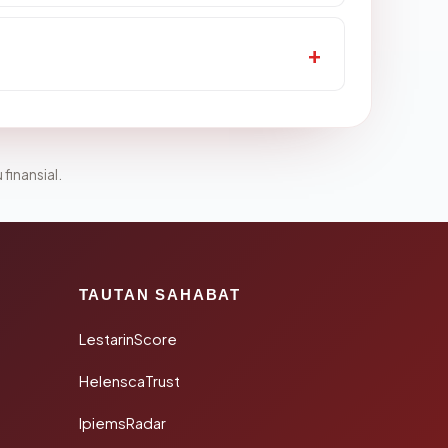
 finansial.
TAUTAN SAHABAT
LestarinScore
HelenscaTrust
IpiemsRadar