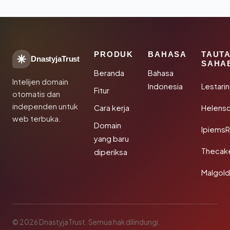
PRODUK
BAHASA
TAUT
DnastyjaTrust
SAHA
Beranda
Bahasa
Intelijen domain
Indonesia
Lestari
Fitur
otomatis dan
independen untuk
Cara kerja
Helensc
web terbuka.
Domain
IpiemsR
yang baru
Thecak
diperiksa
Malgol
© 2026 DnastyjaTrust. Semua hak dilindungi.