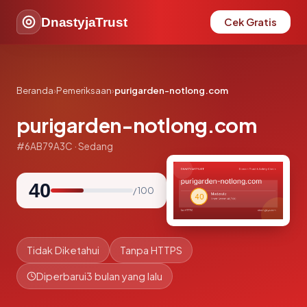
DnastyjaTrust
Cek Gratis
Beranda
›
Pemeriksaan
›
purigarden-notlong.com
purigarden-notlong.com
#6AB79A3C · Sedang
40
/ 100
Tidak Diketahui
Tanpa HTTPS
Diperbarui
3 bulan yang lalu