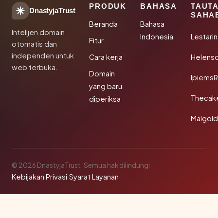
PRODUK
BAHASA
TAUT
DnastyjaTrust
SAHA
Beranda
Bahasa
Intelijen domain
Indonesia
Lestari
Fitur
otomatis dan
independen untuk
Cara kerja
Helensc
web terbuka.
Domain
IpiemsR
yang baru
Thecak
diperiksa
Malgol
© 2026 DnastyjaTrust. Semua hak dilindungi.
Kebijakan Privasi
·
Syarat Layanan