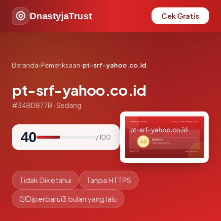
DnastyjaTrust
Cek Gratis
Beranda
›
Pemeriksaan
›
pt-srf-yahoo.co.id
pt-srf-yahoo.co.id
#34BDB77B · Sedang
40
/ 100
Tidak Diketahui
Tanpa HTTPS
Diperbarui
3 bulan yang lalu