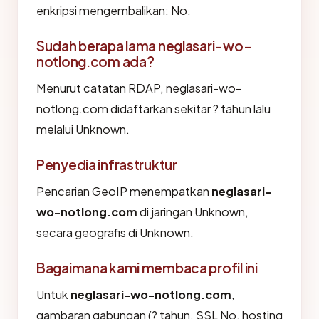
enkripsi mengembalikan: No.
Sudah berapa lama neglasari-wo-
notlong.com ada?
Menurut catatan RDAP, neglasari-wo-
notlong.com didaftarkan sekitar ? tahun lalu
melalui Unknown.
Penyedia infrastruktur
Pencarian GeoIP menempatkan
neglasari-
wo-notlong.com
di jaringan Unknown,
secara geografis di Unknown.
Bagaimana kami membaca profil ini
Untuk
neglasari-wo-notlong.com
,
gambaran gabungan (? tahun, SSL No, hosting