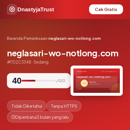
DnastyjaTrust
Cek Gratis
Beranda
›
Pemeriksaan
›
neglasari-wo-notlong.com
neglasari-wo-notlong.com
#FD2C3348 · Sedang
40
/ 100
Tidak Diketahui
Tanpa HTTPS
Diperbarui
3 bulan yang lalu