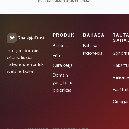
nasihat hukum atau finansial.
PRODUK
BAHASA
TAUT
DnastyjaTrust
SAHA
Beranda
Bahasa
Intelijen domain
Indonesia
Sonorn
Fitur
otomatis dan
independen untuk
Cara kerja
Hakarfu
web terbuka.
Domain
Reliont
yang baru
Fastfm
diperiksa
Cipagan