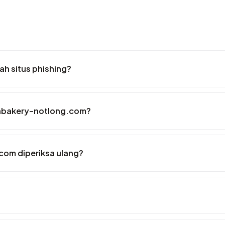
h situs phishing?
boabakery-notlong.com?
com diperiksa ulang?