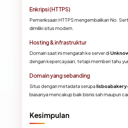
Enkripsi (HTTPS)
Pemeriksaan HTTPS mengembalikan No. Sertifi
dimiliki situs modern.
Hosting & infrastruktur
Domain saat ini mengarah ke server di
Unkno
dengan kepercayaan, tetapi memberi tahu yur
Domain yang sebanding
Situs dengan metadata serupa
lisboabaker
biasanya mencakup baik bisnis sah maupun ca
Kesimpulan