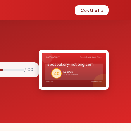
Cek Gratis
/ 100