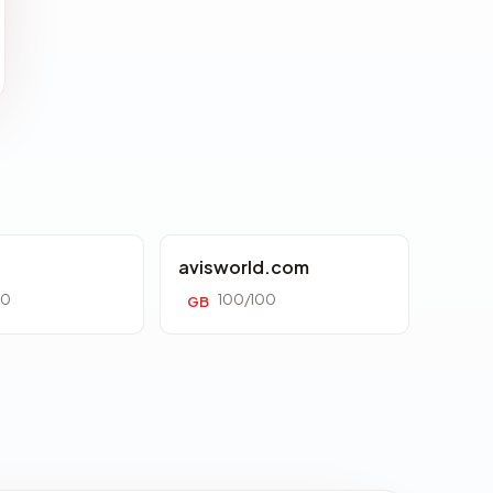
avisworld.com
00
100/100
GB