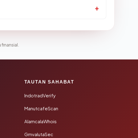
 finansial.
TAUTAN SAHABAT
IndotradVerify
ManutcafeScan
AlamcalaWhois
GmvalutaSec