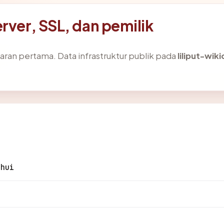
rver, SSL, dan pemilik
ran pertama. Data infrastruktur publik pada
liliput-wi
ahui