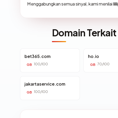
Menggabungkan semua sinyal, kami menilai
li
Domain Terkait
bet365.com
ho.io
100/100
70/100
GB
GB
jakartaservice.com
100/100
GB