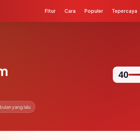
Fitur
Cara
Populer
Tepercaya
om
40
 bulan yang lalu