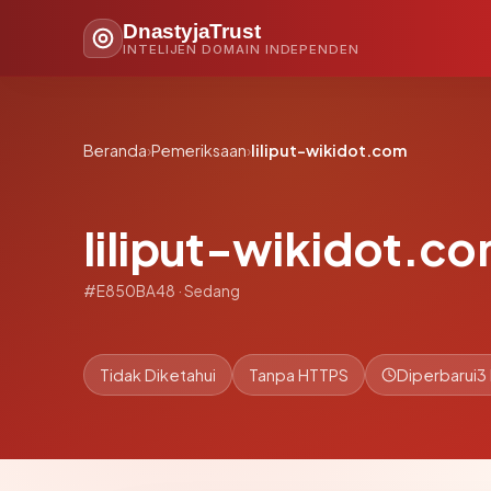
DnastyjaTrust
INTELIJEN DOMAIN INDEPENDEN
Beranda
›
Pemeriksaan
›
liliput-wikidot.com
liliput-wikidot.c
#E850BA48 · Sedang
Tidak Diketahui
Tanpa HTTPS
Diperbarui
3