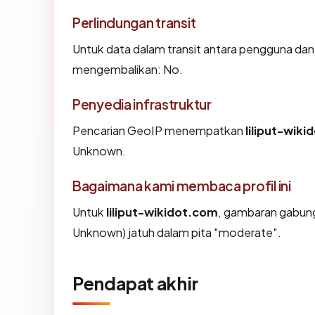
Perlindungan transit
Untuk data dalam transit antara pengguna dan 
mengembalikan: No.
Penyedia infrastruktur
Pencarian GeoIP menempatkan
liliput-wik
Unknown.
Bagaimana kami membaca profil ini
Untuk
liliput-wikidot.com
, gambaran gabung
Unknown) jatuh dalam pita "moderate".
Pendapat akhir