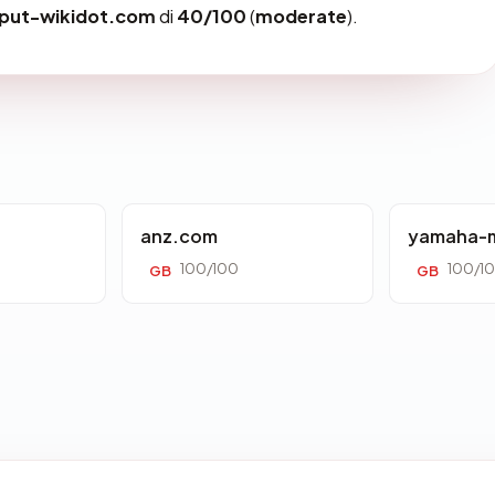
liput-wikidot.com
di
40/100
(
moderate
).
anz.com
yamaha-m
100/100
100/1
GB
GB