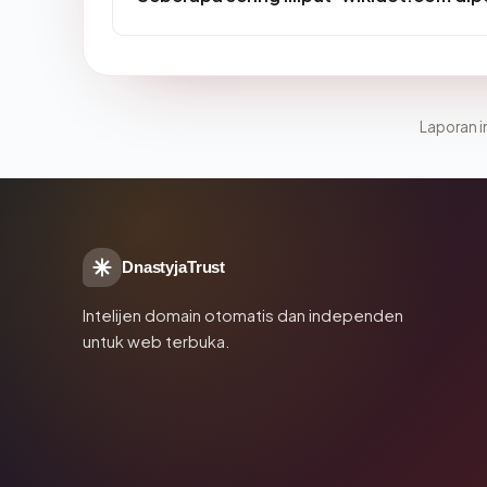
Laporan in
DnastyjaTrust
Intelijen domain otomatis dan independen
untuk web terbuka.