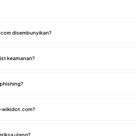
t.com disembunyikan?
list keamanan?
 phishing?
ut-wikidot.com?
eriksa ulang?