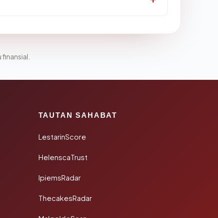
 finansial.
TAUTAN SAHABAT
LestarinScore
HelenscaTrust
IpiemsRadar
ThecakesRadar