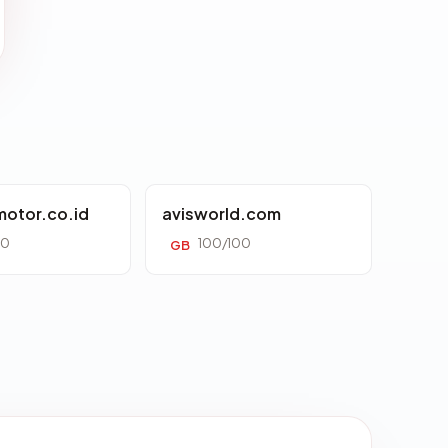
otor.co.id
avisworld.com
00
100/100
GB