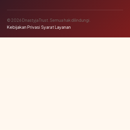
© 2026 DnastyjaTrust. Semua hak dilindungi.
Kebijakan Privasi
·
Syarat Layanan