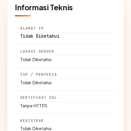
Informasi Teknis
ALAMAT IP
Tidak Diketahui
LOKASI SERVER
Tidak Diketahui
ISP / PENYEDIA
Tidak Diketahui
SERTIFIKAT SSL
Tanpa HTTPS
REGISTRAR
Tidak Diketahui