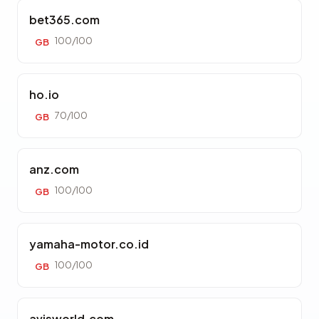
bet365.com
100/100
GB
ho.io
70/100
GB
anz.com
100/100
GB
yamaha-motor.co.id
100/100
GB
avisworld.com