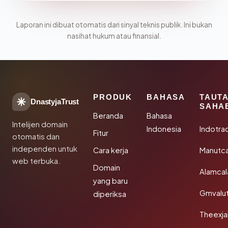
Laporan ini dibuat otomatis dari sinyal teknis publik. Ini bukan
nasihat hukum atau finansial.
PRODUK
BAHASA
TAUT
DnastyjaTrust
SAHA
Beranda
Bahasa
Intelijen domain
Indonesia
Indotra
Fitur
otomatis dan
independen untuk
Cara kerja
Manutc
web terbuka.
Domain
Alamca
yang baru
Gmvalu
diperiksa
Theexj