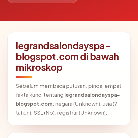
legrandsalondayspa-
blogspot.com di bawah
mikroskop
Sebelum membaca putusan, pindai empat
fakta kunci tentang
legrandsalondayspa-
blogspot.com
: negara (Unknown), usia (?
tahun), SSL (No), registrar (Unknown).