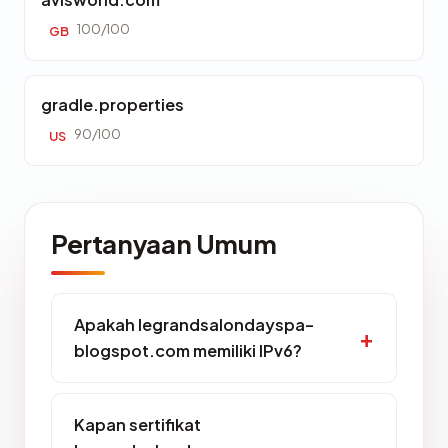
100/100
GB
gradle.properties
90/100
US
Pertanyaan Umum
Apakah legrandsalondayspa-
blogspot.com memiliki IPv6?
Kapan sertifikat