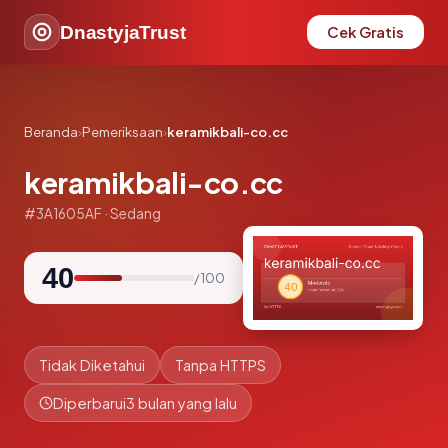
DnastyjaTrust
Cek Gratis
Beranda
›
Pemeriksaan
›
keramikbali-co.cc
keramikbali-co.cc
#3A1605AF · Sedang
40
/ 100
Tidak Diketahui
Tanpa HTTPS
Diperbarui
3 bulan yang lalu