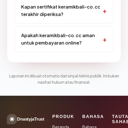
Kapan sertifikat keramikbali-co.cc
terakhir diperiksa?
Apakah keramikbali-co.cc aman
untuk pembayaran online?
Laporan ini dibuat otomatis dari sinyal teknis publik. Ini bukan
nasihat hukum atau finansial.
PRODUK
BAHASA
TAUT
DnastyjaTrust
SAHA
Beranda
Bahasa