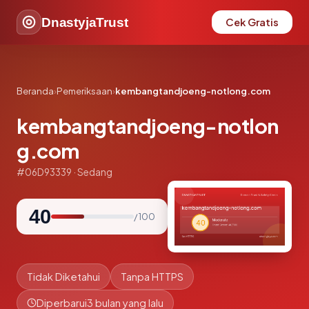
DnastyjaTrust
Cek Gratis
Beranda
›
Pemeriksaan
›
kembangtandjoeng-notlong.com
kembangtandjoeng-notlon
g.com
#06D93339 · Sedang
40
/ 100
Tidak Diketahui
Tanpa HTTPS
Diperbarui
3 bulan yang lalu