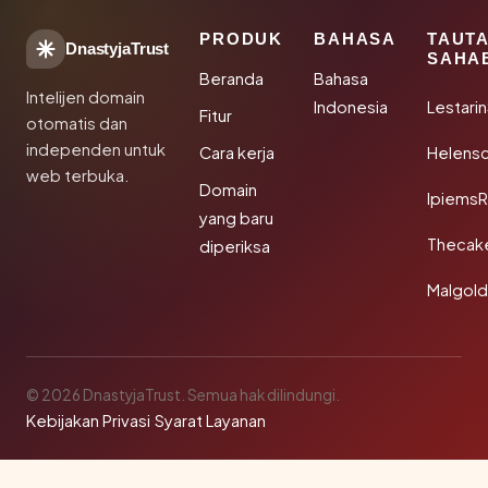
PRODUK
BAHASA
TAUT
DnastyjaTrust
SAHA
Beranda
Bahasa
Intelijen domain
Indonesia
Lestari
Fitur
otomatis dan
independen untuk
Cara kerja
Helensc
web terbuka.
Domain
IpiemsR
yang baru
Thecak
diperiksa
Malgol
© 2026 DnastyjaTrust. Semua hak dilindungi.
Kebijakan Privasi
·
Syarat Layanan