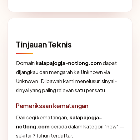
Tinjauan Teknis
Domain
kalapajogja-notlong.com
dapat
dijangkau dan mengarah ke Unknown via
Unknown. Di bawah kami menelusuri sinyal-
sinyal yang paling relevan satu per satu.
Pemeriksaan kematangan
Dari segi kematangan,
kalapajogja-
notlong.com
berada dalam kategori "new" —
sekitar ? tahun terdaftar.