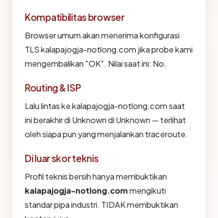
Kompatibilitas browser
Browser umum akan menerima konfigurasi
TLS kalapajogja-notlong.com jika probe kami
mengembalikan "OK". Nilai saat ini: No.
Routing & ISP
Lalu lintas ke kalapajogja-notlong.com saat
ini berakhir di Unknown di Unknown — terlihat
oleh siapa pun yang menjalankan traceroute.
Di luar skor teknis
Profil teknis bersih hanya membuktikan
kalapajogja-notlong.com
mengikuti
standar pipa industri. TIDAK membuktikan