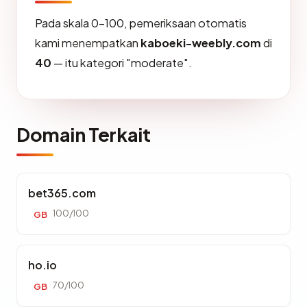
Pada skala 0-100, pemeriksaan otomatis
kami menempatkan
kaboeki-weebly.com
di
40
— itu kategori "moderate".
Domain Terkait
bet365.com
100/100
GB
ho.io
70/100
GB