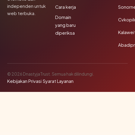
independen untuk
Cara kerja
Sonorn
web terbuka.
Domain
Cvkopil
yang baru
Kalawei
diperiksa
Abadip
© 2026 DnastyjaTrust. Semua hak dilindungi.
Kebijakan Privasi
·
Syarat Layanan