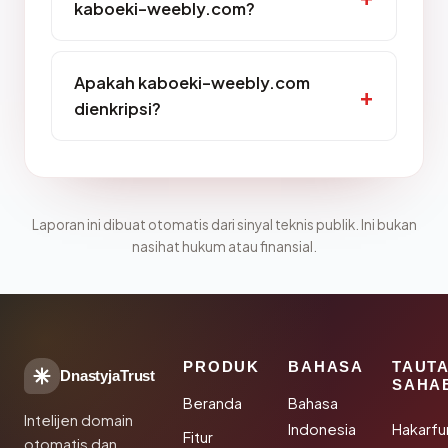
kaboeki-weebly.com?
Apakah kaboeki-weebly.com
dienkripsi?
Laporan ini dibuat otomatis dari sinyal teknis publik. Ini bukan
nasihat hukum atau finansial.
PRODUK
BAHASA
TAUT
DnastyjaTrust
SAHA
Beranda
Bahasa
Intelijen domain
Indonesia
Hakarfu
Fitur
otomatis dan