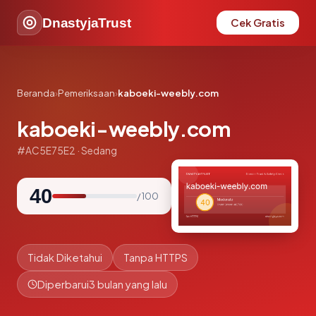
DnastyjaTrust
Cek Gratis
Beranda
›
Pemeriksaan
›
kaboeki-weebly.com
kaboeki-weebly.com
#AC5E75E2 · Sedang
40
/ 100
Tidak Diketahui
Tanpa HTTPS
Diperbarui
3 bulan yang lalu