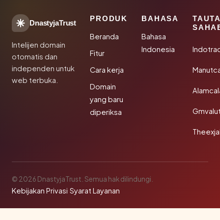
PRODUK
BAHASA
TAUT
DnastyjaTrust
SAHA
Beranda
Bahasa
Intelijen domain
Indonesia
Indotra
Fitur
otomatis dan
independen untuk
Cara kerja
Manutc
web terbuka.
Domain
Alamca
yang baru
Gmvalu
diperiksa
Theexj
© 2026 DnastyjaTrust. Semua hak dilindungi.
Kebijakan Privasi
·
Syarat Layanan