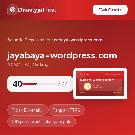
DnastyjaTrust
Cek Gratis
Beranda
›
Pemeriksaan
›
jayabaya-wordpress.com
jayabaya-wordpress.com
#5636F5C1 · Sedang
40
/ 100
Tidak Diketahui
Tanpa HTTPS
Diperbarui
3 bulan yang lalu