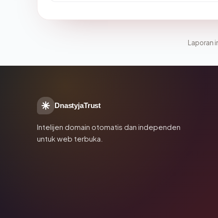
Laporan in
DnastyjaTrust
Intelijen domain otomatis dan independen
untuk web terbuka.