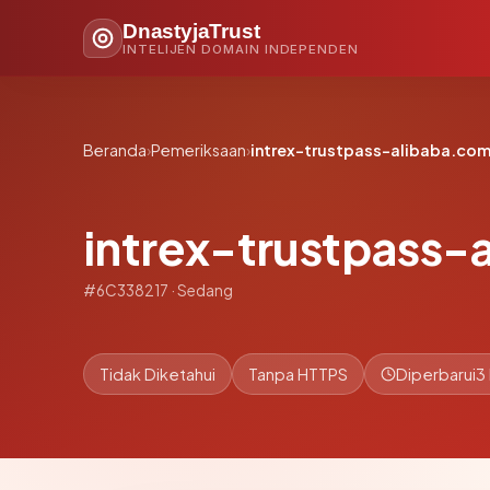
DnastyjaTrust
INTELIJEN DOMAIN INDEPENDEN
Beranda
›
Pemeriksaan
›
intrex-trustpass-alibaba.co
intrex-trustpass-
#6C338217 · Sedang
Tidak Diketahui
Tanpa HTTPS
Diperbarui
3