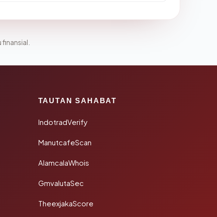
 finansial.
TAUTAN SAHABAT
IndotradVerify
ManutcafeScan
AlamcalaWhois
GmvalutaSec
TheexjakaScore