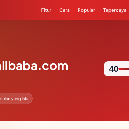
Fitur
Cara
Populer
Tepercaya
m
alibaba.com
40
 bulan yang lalu