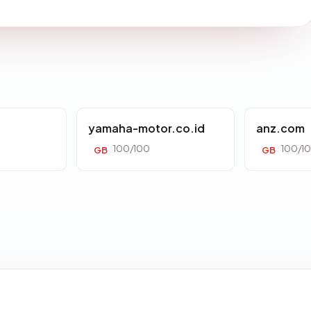
yamaha-motor.co.id
anz.com
100/100
100/1
GB
GB