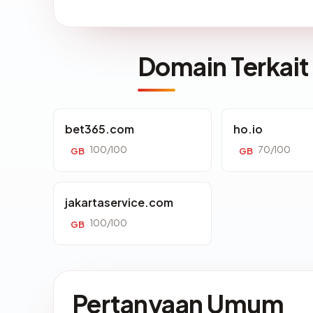
Domain Terkait
bet365.com
ho.io
100/100
70/100
GB
GB
jakartaservice.com
100/100
GB
Pertanyaan Umum