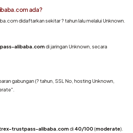
libaba.com ada?
ba.com didaftarkan sekitar ? tahun lalu melalui Unknown.
tpass-alibaba.com
di jaringan Unknown, secara
baran gabungan (? tahun, SSL No, hosting Unknown,
erate".
trex-trustpass-alibaba.com
di
40/100
(
moderate
).