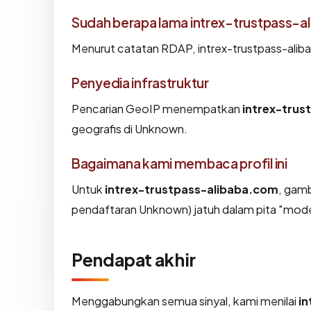
Sudah berapa lama intrex-trustpass-a
Menurut catatan RDAP, intrex-trustpass-aliba
Penyedia infrastruktur
Pencarian GeoIP menempatkan
intrex-trus
geografis di Unknown.
Bagaimana kami membaca profil ini
Untuk
intrex-trustpass-alibaba.com
, gam
pendaftaran Unknown) jatuh dalam pita "mod
Pendapat akhir
Menggabungkan semua sinyal, kami menilai
in