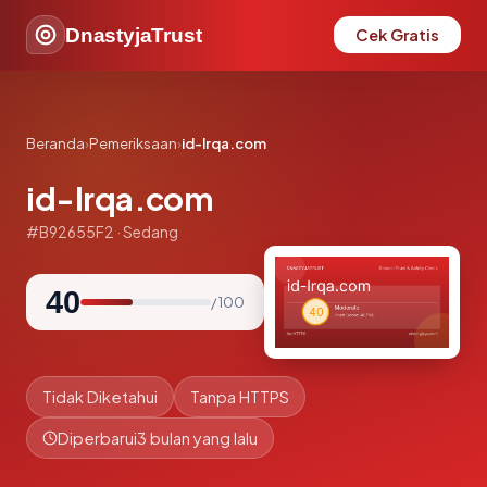
DnastyjaTrust
Cek Gratis
Beranda
›
Pemeriksaan
›
id-lrqa.com
id-lrqa.com
#B92655F2 · Sedang
40
/ 100
Tidak Diketahui
Tanpa HTTPS
Diperbarui
3 bulan yang lalu