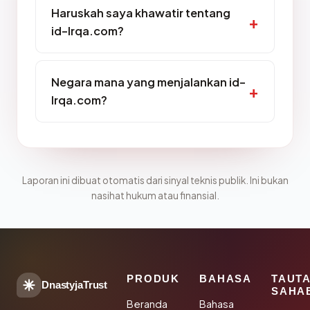
Haruskah saya khawatir tentang
id-lrqa.com?
Negara mana yang menjalankan id-
lrqa.com?
Laporan ini dibuat otomatis dari sinyal teknis publik. Ini bukan
nasihat hukum atau finansial.
PRODUK
BAHASA
TAUT
DnastyjaTrust
SAHA
Beranda
Bahasa