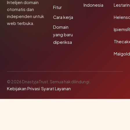
Intelijen domain
Indonesia
Lestari
Fitur
otomatis dan
independen untuk
Cara kerja
Helensc
web terbuka.
Domain
IpiemsR
yang baru
Thecak
diperiksa
Malgol
© 2026 DnastyjaTrust. Semua hak dilindungi.
Kebijakan Privasi
·
Syarat Layanan