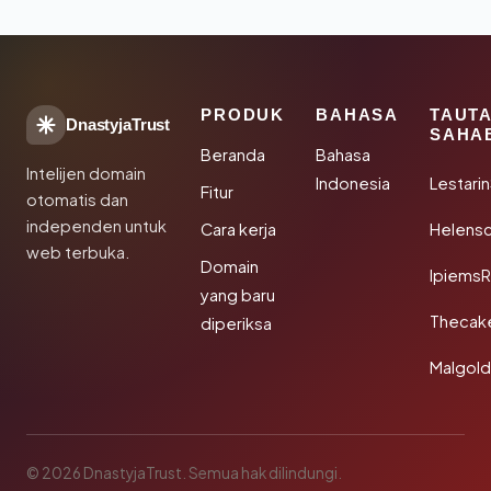
PRODUK
BAHASA
TAUT
DnastyjaTrust
SAHA
Beranda
Bahasa
Intelijen domain
Indonesia
Lestari
Fitur
otomatis dan
independen untuk
Cara kerja
Helensc
web terbuka.
Domain
IpiemsR
yang baru
Thecak
diperiksa
Malgol
© 2026 DnastyjaTrust. Semua hak dilindungi.