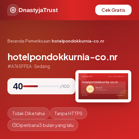
DnastyjaTrust
Cek Gratis
Beranda
›
Pemeriksaan
›
hotelpondokkurnia-co.nr
hotelpondokkurnia-co.nr
#A765FFEA · Sedang
40
/ 100
Tidak Diketahui
Tanpa HTTPS
Diperbarui
3 bulan yang lalu