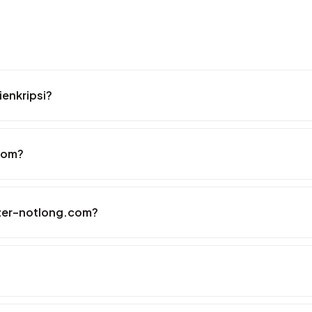
enkripsi?
com?
zer-notlong.com?