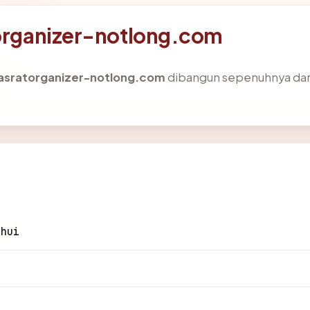
torganizer-notlong.com
asratorganizer-notlong.com
dibangun sepenuhnya dari
ahui