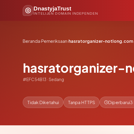
DnastyjaTrust
INTELIJEN DOMAIN INDEPENDEN
Beranda
›
Pemeriksaan
›
hasratorganizer-notlong.com
hasratorganizer-
#EFC54B13 · Sedang
Tidak Diketahui
Tanpa HTTPS
Diperbarui
3