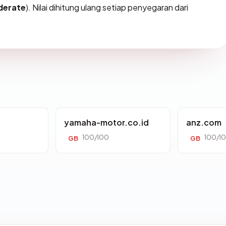
erate
). Nilai dihitung ulang setiap penyegaran dari
yamaha-motor.co.id
anz.com
100/100
100/1
GB
GB