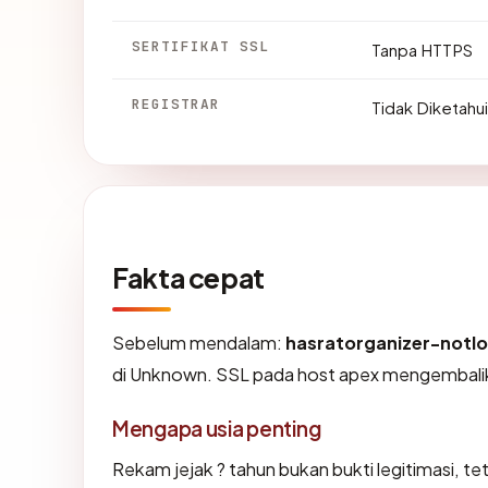
SERTIFIKAT SSL
Tanpa HTTPS
REGISTRAR
Tidak Diketahui
Fakta cepat
Sebelum mendalam:
hasratorganizer-notl
di Unknown. SSL pada host apex mengembali
Mengapa usia penting
Rekam jejak ? tahun bukan bukti legitimasi, tet