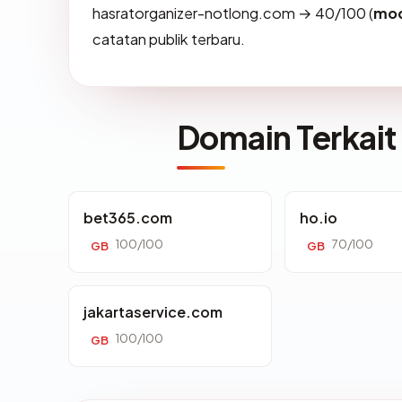
hasratorganizer-notlong.com → 40/100 (
mod
catatan publik terbaru.
Domain Terkait
bet365.com
ho.io
100/100
70/100
GB
GB
jakartaservice.com
100/100
GB