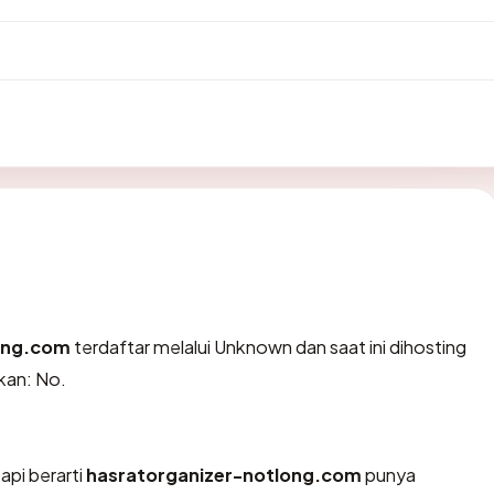
ong.com
terdaftar melalui Unknown dan saat ini dihosting
kan: No.
api berarti
hasratorganizer-notlong.com
punya