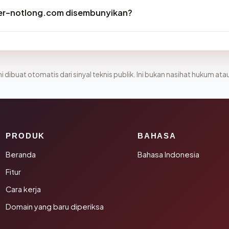
er-notlong.com disembunyikan?
i dibuat otomatis dari sinyal teknis publik. Ini bukan nasihat hukum atau
PRODUK
BAHASA
Beranda
Bahasa Indonesia
Fitur
Cara kerja
Domain yang baru diperiksa