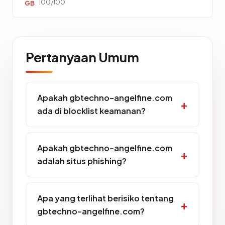
100/100
GB
Pertanyaan Umum
Apakah gbtechno-angelfine.com
ada di blocklist keamanan?
Apakah gbtechno-angelfine.com
adalah situs phishing?
Apa yang terlihat berisiko tentang
gbtechno-angelfine.com?