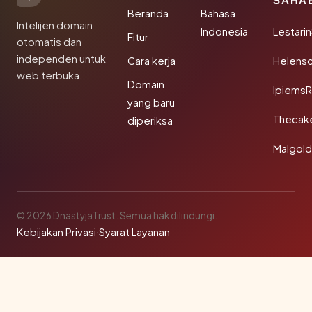
SAHA
Beranda
Bahasa
Intelijen domain
Indonesia
Lestari
Fitur
otomatis dan
independen untuk
Cara kerja
Helensc
web terbuka.
Domain
IpiemsR
yang baru
Thecak
diperiksa
Malgol
© 2026 DnastyjaTrust. Semua hak dilindungi.
Kebijakan Privasi
·
Syarat Layanan