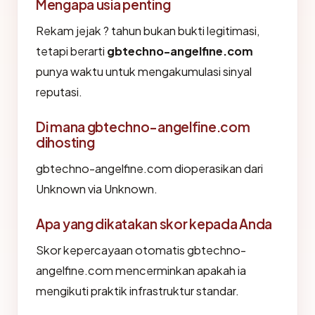
Mengapa usia penting
Rekam jejak ? tahun bukan bukti legitimasi,
tetapi berarti
gbtechno-angelfine.com
punya waktu untuk mengakumulasi sinyal
reputasi.
Di mana gbtechno-angelfine.com
dihosting
gbtechno-angelfine.com dioperasikan dari
Unknown via Unknown.
Apa yang dikatakan skor kepada Anda
Skor kepercayaan otomatis gbtechno-
angelfine.com mencerminkan apakah ia
mengikuti praktik infrastruktur standar.