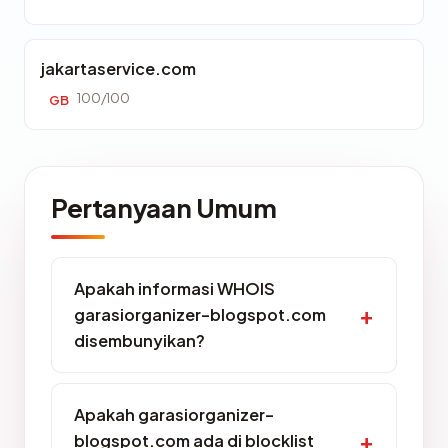
jakartaservice.com
100/100
GB
Pertanyaan Umum
Apakah informasi WHOIS
garasiorganizer-blogspot.com
disembunyikan?
Apakah garasiorganizer-
blogspot.com ada di blocklist