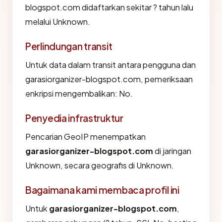
blogspot.com didaftarkan sekitar ? tahun lalu
melalui Unknown.
Perlindungan transit
Untuk data dalam transit antara pengguna dan
garasiorganizer-blogspot.com, pemeriksaan
enkripsi mengembalikan: No.
Penyedia infrastruktur
Pencarian GeoIP menempatkan
garasiorganizer-blogspot.com
di jaringan
Unknown, secara geografis di Unknown.
Bagaimana kami membaca profil ini
Untuk
garasiorganizer-blogspot.com
,