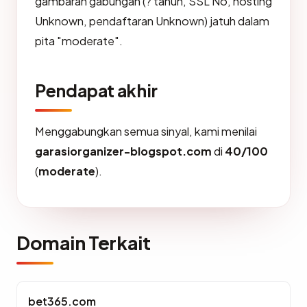
gambaran gabungan (? tahun, SSL No, hosting
Unknown, pendaftaran Unknown) jatuh dalam
pita "moderate".
Pendapat akhir
Menggabungkan semua sinyal, kami menilai
garasiorganizer-blogspot.com
di
40/100
(
moderate
).
Domain Terkait
bet365.com