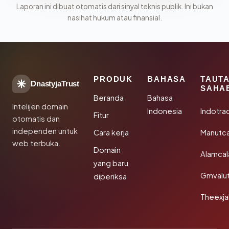
Laporan ini dibuat otomatis dari sinyal teknis publik. Ini bukan
nasihat hukum atau finansial.
PRODUK
BAHASA
TAUT
DnastyjaTrust
SAHA
Beranda
Bahasa
Intelijen domain
Indonesia
Indotra
Fitur
otomatis dan
independen untuk
Cara kerja
Manutc
web terbuka.
Domain
Alamca
yang baru
Gmvalu
diperiksa
Theexj