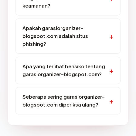
keamanan?
Apakah garasiorganizer-
blogspot.com adalah situs
phishing?
Apa yang terlihat berisiko tentang
garasiorganizer-blogspot.com?
Seberapa sering garasiorganizer-
blogspot.com diperiksa ulang?