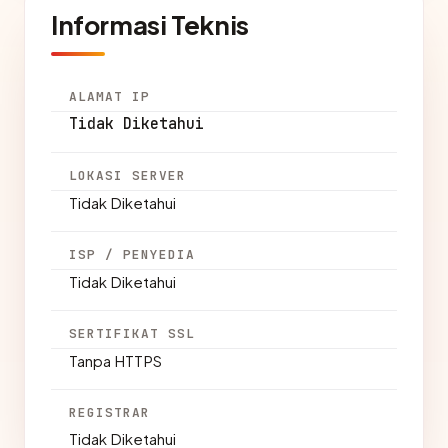
Informasi Teknis
ALAMAT IP
Tidak Diketahui
LOKASI SERVER
Tidak Diketahui
ISP / PENYEDIA
Tidak Diketahui
SERTIFIKAT SSL
Tanpa HTTPS
REGISTRAR
Tidak Diketahui