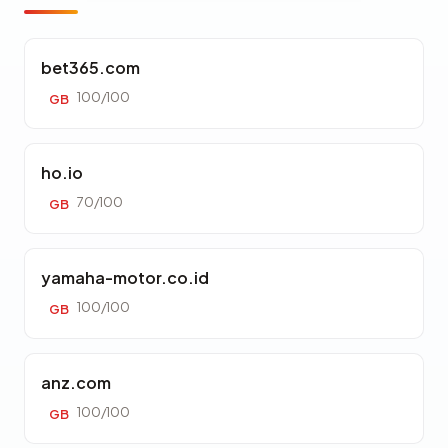
bet365.com
100/100
GB
ho.io
70/100
GB
yamaha-motor.co.id
100/100
GB
anz.com
100/100
GB