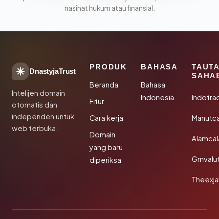
nasihat hukum atau finansial.
PRODUK
BAHASA
TAUT
DnastyjaTrust
SAHA
Beranda
Bahasa
Intelijen domain
Indonesia
Indotra
Fitur
otomatis dan
independen untuk
Cara kerja
Manutc
web terbuka.
Domain
Alamca
yang baru
Gmvalu
diperiksa
Theexj