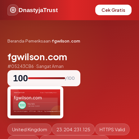
DnastyjaTrust
Cek Gratis
Beranda
›
Pemeriksaan
›
fgwilson.com
fgwilson.com
#05243CB6 · Sangat Aman
100
/ 100
United Kingdom
23.204.231.125
HTTPS Valid