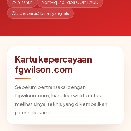
29.9 tahun
Nom-iq Ltd. dba COM LAUD
Diperbarui
3 bulan yang lalu
Kartu kepercayaan
fgwilson.com
Sebelum bertransaksi dengan
fgwilson.com
, luangkan waktu untuk
melihat sinyal teknis yang dikembalikan
pemindai kami.