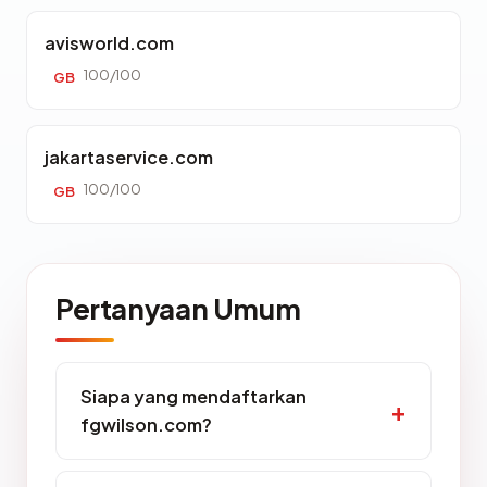
avisworld.com
100/100
GB
jakartaservice.com
100/100
GB
Pertanyaan Umum
Siapa yang mendaftarkan
fgwilson.com?