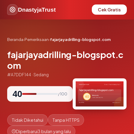
DnastyjaTrust
Cek Gratis
Beranda
›
Pemeriksaan
›
fajarjayadrilling-blogspot.com
fajarjayadrilling-blogspot.c
om
#A7DDF144 · Sedang
40
/ 100
Tidak Diketahui
Tanpa HTTPS
Diperbarui
3 bulan yang lalu