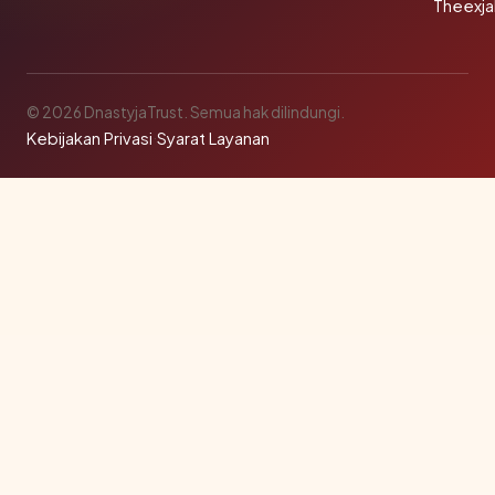
Theexj
© 2026 DnastyjaTrust. Semua hak dilindungi.
Kebijakan Privasi
·
Syarat Layanan