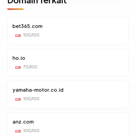
Domain Terkait
bet365.com
100/100
GB
ho.io
70/100
GB
yamaha-motor.co.id
100/100
GB
anz.com
100/100
GB