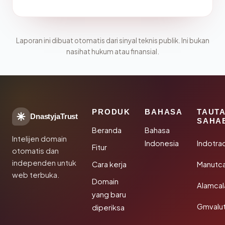
Laporan ini dibuat otomatis dari sinyal teknis publik. Ini bukan
nasihat hukum atau finansial.
PRODUK
BAHASA
TAUT
DnastyjaTrust
SAHA
Beranda
Bahasa
Intelijen domain
Indonesia
Indotra
Fitur
otomatis dan
independen untuk
Cara kerja
Manutc
web terbuka.
Domain
Alamca
yang baru
Gmvalu
diperiksa