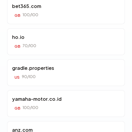
bet365.com
100/100
GB
ho.io
70/100
GB
gradle.properties
90/100
US
yamaha-motor.co.id
100/100
GB
anz.com