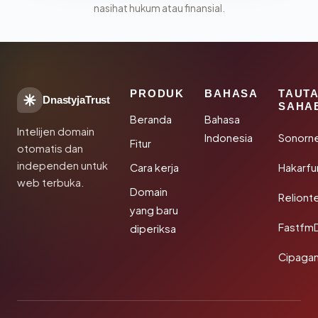
nasihat hukum atau finansial.
PRODUK
BAHASA
TAUT
DnastyjaTrust
SAHA
Beranda
Bahasa
Intelijen domain
Indonesia
Sonorn
Fitur
otomatis dan
independen untuk
Cara kerja
Hakarfu
web terbuka.
Domain
Reliont
yang baru
Fastfm
diperiksa
Cipagan