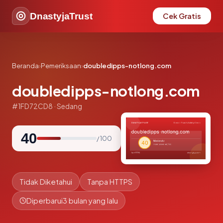
DnastyjaTrust
Cek Gratis
Beranda
›
Pemeriksaan
›
doubledipps-notlong.com
doubledipps-notlong.com
#1FD72CD8 · Sedang
40
/ 100
Tidak Diketahui
Tanpa HTTPS
Diperbarui
3 bulan yang lalu