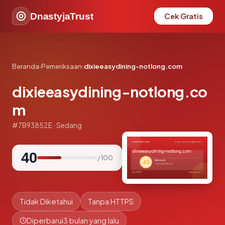
DnastyjaTrust
Cek Gratis
Beranda
›
Pemeriksaan
›
dixieeasydining-notlong.com
dixieeasydining-notlong.co
m
#7B93852E · Sedang
40
/ 100
Tidak Diketahui
Tanpa HTTPS
Diperbarui
3 bulan yang lalu