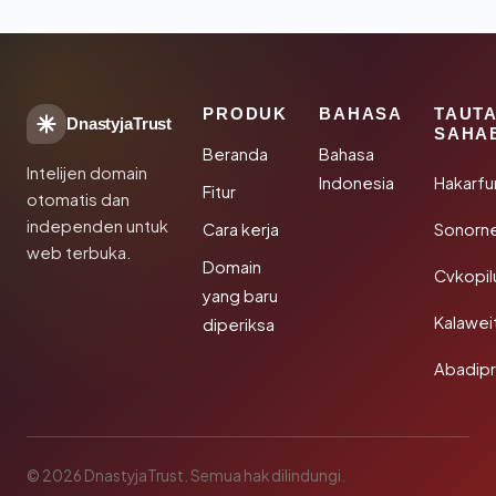
PRODUK
BAHASA
TAUT
DnastyjaTrust
SAHA
Beranda
Bahasa
Intelijen domain
Indonesia
Hakarfu
Fitur
otomatis dan
independen untuk
Cara kerja
Sonorn
web terbuka.
Domain
Cvkopil
yang baru
Kalawei
diperiksa
Abadip
© 2026 DnastyjaTrust. Semua hak dilindungi.