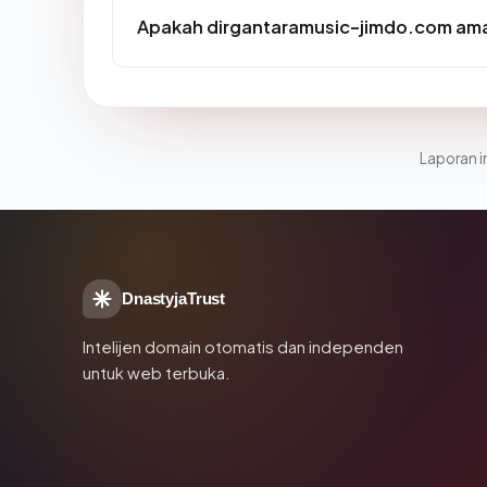
Apakah dirgantaramusic-jimdo.com ama
Laporan in
DnastyjaTrust
Intelijen domain otomatis dan independen
untuk web terbuka.