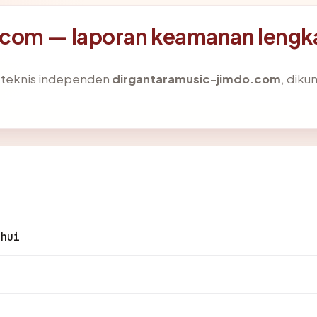
.com — laporan keamanan lengk
s teknis independen
dirgantaramusic-jimdo.com
, diku
ahui