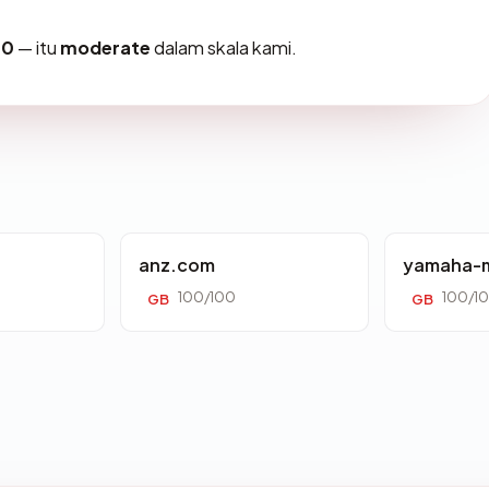
00
— itu
moderate
dalam skala kami.
anz.com
yamaha-m
100/100
100/1
GB
GB