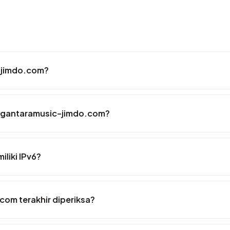
-jimdo.com?
irgantaramusic-jimdo.com?
liki IPv6?
com terakhir diperiksa?