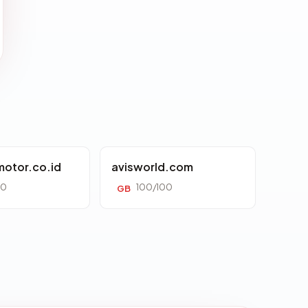
otor.co.id
avisworld.com
00
100/100
GB