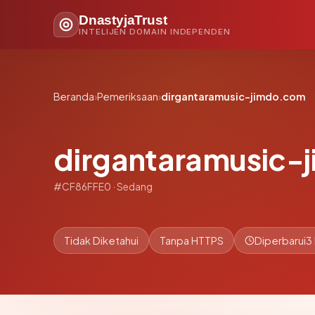
DnastyjaTrust
INTELIJEN DOMAIN INDEPENDEN
Beranda
›
Pemeriksaan
›
dirgantaramusic-jimdo.com
dirgantaramusic-
#CF86FFE0 · Sedang
Tidak Diketahui
Tanpa HTTPS
Diperbarui
3