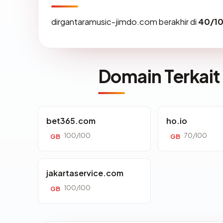
dirgantaramusic-jimdo.com berakhir di
40/1
Domain Terkait
bet365.com
ho.io
100/100
70/100
GB
GB
jakartaservice.com
100/100
GB