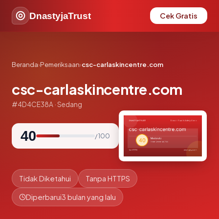
DnastyjaTrust
Cek Gratis
Beranda
›
Pemeriksaan
›
csc-carlaskincentre.com
csc-carlaskincentre.com
#4D4CE38A · Sedang
40
/ 100
Tidak Diketahui
Tanpa HTTPS
Diperbarui
3 bulan yang lalu