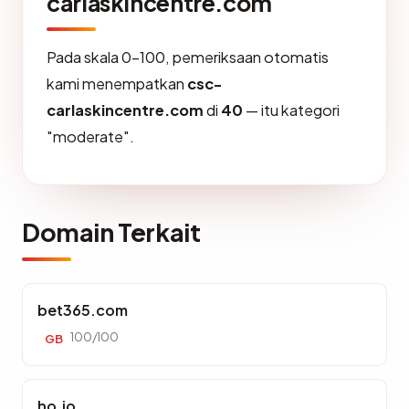
carlaskincentre.com
Pada skala 0-100, pemeriksaan otomatis
kami menempatkan
csc-
carlaskincentre.com
di
40
— itu kategori
"moderate".
Domain Terkait
bet365.com
100/100
GB
ho.io