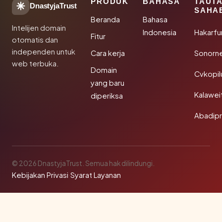
PRODUK
BAHASA
TAUT
DnastyjaTrust
SAHA
Beranda
Bahasa
Intelijen domain
Indonesia
Hakarfu
Fitur
otomatis dan
independen untuk
Cara kerja
Sonorn
web terbuka.
Domain
Cvkopil
yang baru
Kalawei
diperiksa
Abadip
© 2026 DnastyjaTrust. Semua hak dilindungi.
Kebijakan Privasi
·
Syarat Layanan