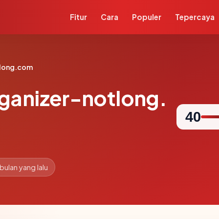
Fitur
Cara
Populer
Tepercaya
tlong.com
ganizer-notlong.
40
 bulan yang lalu