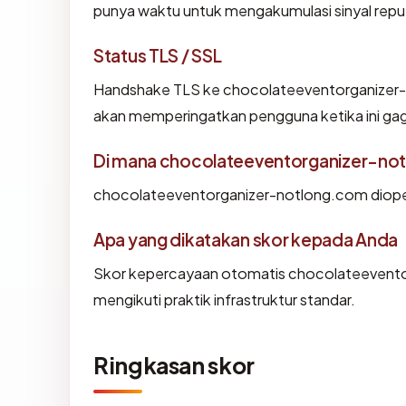
punya waktu untuk mengakumulasi sinyal reput
Status TLS / SSL
Handshake TLS ke chocolateeventorganizer
akan memperingatkan pengguna ketika ini gag
Di mana chocolateeventorganizer-not
chocolateeventorganizer-notlong.com diope
Apa yang dikatakan skor kepada Anda
Skor kepercayaan otomatis chocolateevent
mengikuti praktik infrastruktur standar.
Ringkasan skor