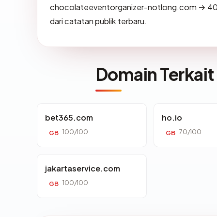
chocolateeventorganizer-notlong.com → 40
dari catatan publik terbaru.
Domain Terkait
bet365.com
ho.io
100/100
70/100
GB
GB
jakartaservice.com
100/100
GB