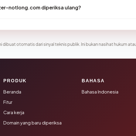
er-notlong.com diperiksa ulang?
i dibuat otomatis dari sinyal teknis publik. Ini bukan nasihat hukum atau
PRODUK
BAHASA
Beranda
Bahasa Indonesia
Fitur
Cara kerja
Domain yang baru diperiksa