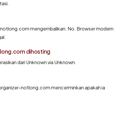
asi.
-notlong.com mengembalikan: No. Browser modern
al.
long.com dihosting
rasikan dari Unknown via Unknown.
organizer-notlong.com mencerminkan apakah ia