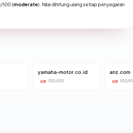
/100 (
moderate
). Nilai dihitung ulang setiap penyegaran
yamaha-motor.co.id
anz.com
100/100
100/1
GB
GB