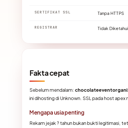
SERTIFIKAT SSL
Tanpa HTTPS
REGISTRAR
Tidak Diketahui
Fakta cepat
Sebelum mendalam:
chocolateeventorgan
ini dihosting di Unknown. SSL pada host ape
Mengapa usia penting
Rekam jejak ? tahun bukan bukti legitimasi, tet