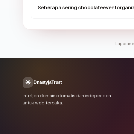
Seberapa sering chocolateeventorganiz
Laporan in
DnastyjaTrust
Intelijen domain otomatis dan independen
untuk web terbuka.