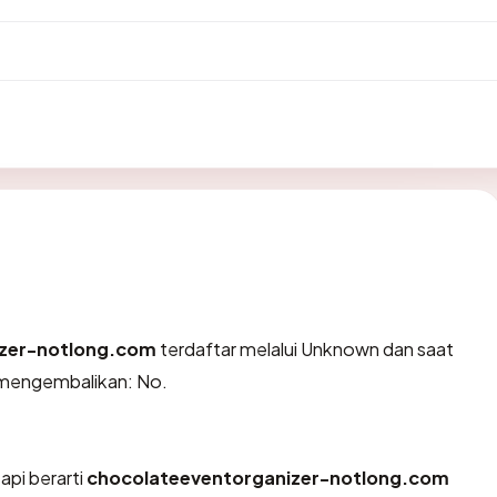
izer-notlong.com
terdaftar melalui Unknown dan saat
x mengembalikan: No.
api berarti
chocolateeventorganizer-notlong.com