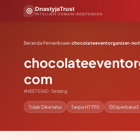
DnastyjaTrust
INTELIJEN DOMAIN INDEPENDEN
Beranda
›
Pemeriksaan
›
chocolateeventorganizer-no
chocolateeventor
com
#6EE7556D · Sedang
Tidak Diketahui
Tanpa HTTPS
Diperbarui
3