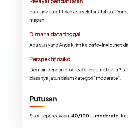
Riwayat pendaftaran
cafe-invio.net telah ada sekitar ? tahun. Dom
mapan.
Di mana data tinggal
Apa pun yang Anda kirim ke
cafe-invio.net
di
Perspektif risiko
Domain dengan profil cafe-invio.net (usia ? 
biasanya jatuh dalam kategori "moderate".
Putusan
Skor kepercayaan:
40/100
—
moderate
. In