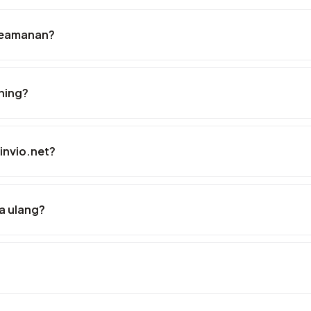
 keamanan?
hing?
invio.net?
a ulang?