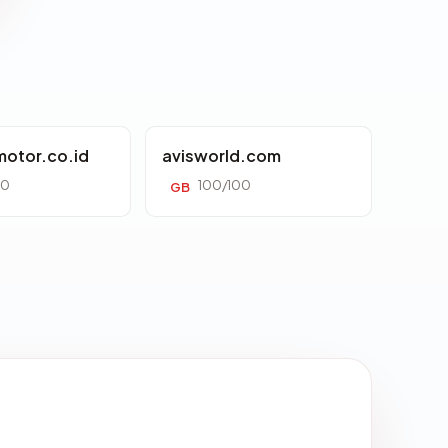
otor.co.id
avisworld.com
00
100/100
GB