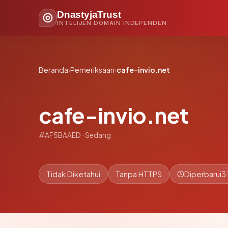
DnastyjaTrust
INTELIJEN DOMAIN INDEPENDEN
Beranda
›
Pemeriksaan
›
cafe-invio.net
cafe-invio.net
#AF5BAAED · Sedang
Tidak Diketahui
Tanpa HTTPS
Diperbarui
3