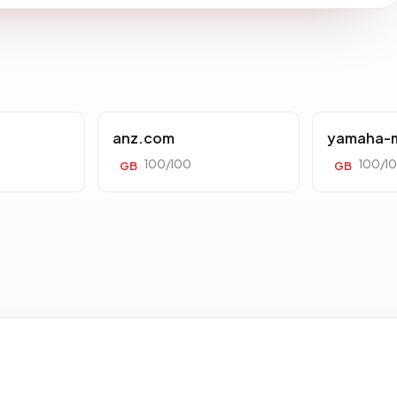
anz.com
yamaha-m
100/100
100/1
GB
GB