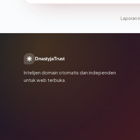
Laporan in
DnastyjaTrust
Intelijen domain otomatis dan independen
untuk web terbuka.