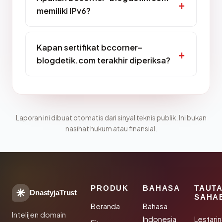
memiliki IPv6?
Kapan sertifikat bccorner-
blogdetik.com terakhir diperiksa?
Laporan ini dibuat otomatis dari sinyal teknis publik. Ini bukan
nasihat hukum atau finansial.
PRODUK
BAHASA
TAUT
DnastyjaTrust
SAHA
Beranda
Bahasa
Intelijen domain
Indonesia
Lestari