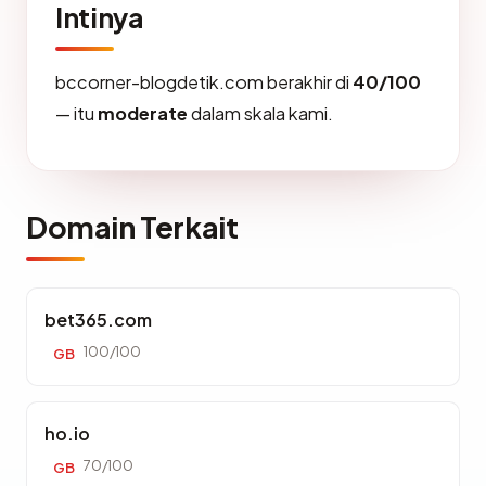
Intinya
bccorner-blogdetik.com berakhir di
40/100
— itu
moderate
dalam skala kami.
Domain Terkait
bet365.com
100/100
GB
ho.io
70/100
GB