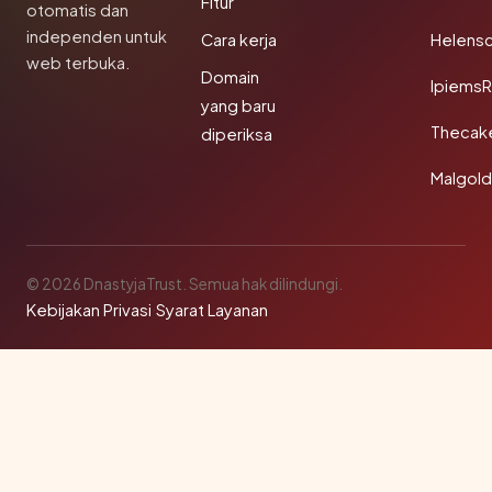
Fitur
otomatis dan
independen untuk
Cara kerja
Helensc
web terbuka.
Domain
IpiemsR
yang baru
Thecak
diperiksa
Malgol
© 2026 DnastyjaTrust. Semua hak dilindungi.
Kebijakan Privasi
·
Syarat Layanan