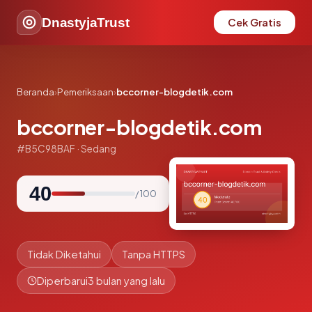
DnastyjaTrust
Cek Gratis
Beranda
›
Pemeriksaan
›
bccorner-blogdetik.com
bccorner-blogdetik.com
#B5C98BAF · Sedang
40
/ 100
Tidak Diketahui
Tanpa HTTPS
Diperbarui
3 bulan yang lalu