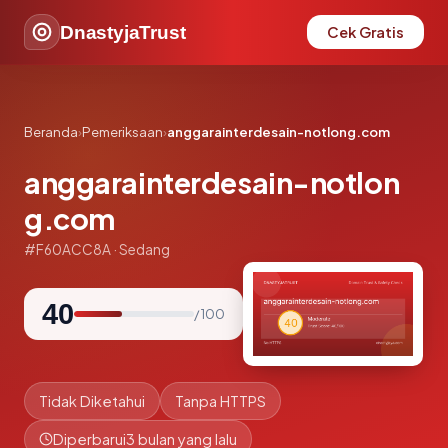
DnastyjaTrust
Cek Gratis
Beranda
›
Pemeriksaan
›
anggarainterdesain-notlong.com
anggarainterdesain-notlon
g.com
#F60ACC8A · Sedang
40
/ 100
Tidak Diketahui
Tanpa HTTPS
Diperbarui
3 bulan yang lalu