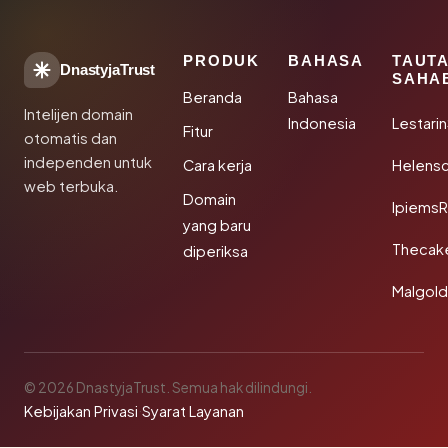
PRODUK
BAHASA
TAUT
DnastyjaTrust
SAHA
Beranda
Bahasa
Intelijen domain
Indonesia
Lestari
Fitur
otomatis dan
independen untuk
Cara kerja
Helensc
web terbuka.
Domain
IpiemsR
yang baru
Thecak
diperiksa
Malgol
© 2026 DnastyjaTrust. Semua hak dilindungi.
Kebijakan Privasi
·
Syarat Layanan