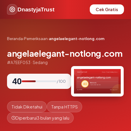
DnastyjaTrust
Cek Gratis
Beranda
›
Pemeriksaan
›
angelaelegant-notlong.com
angelaelegant-notlong.com
#A7EEF053 · Sedang
40
/ 100
Tidak Diketahui
Tanpa HTTPS
Diperbarui
3 bulan yang lalu