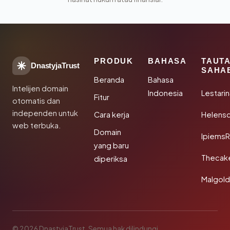
PRODUK
BAHASA
TAUT
DnastyjaTrust
SAHA
Beranda
Bahasa
Intelijen domain
Indonesia
Lestari
Fitur
otomatis dan
independen untuk
Cara kerja
Helensc
web terbuka.
Domain
IpiemsR
yang baru
Thecak
diperiksa
Malgol
© 2026 DnastyjaTrust. Semua hak dilindungi.