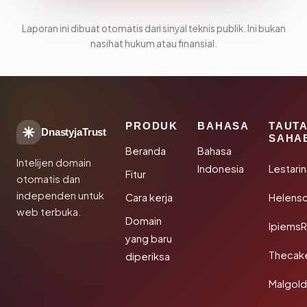
Laporan ini dibuat otomatis dari sinyal teknis publik. Ini bukan
nasihat hukum atau finansial.
PRODUK
BAHASA
TAUT
DnastyjaTrust
SAHA
Beranda
Bahasa
Intelijen domain
Indonesia
Lestari
Fitur
otomatis dan
independen untuk
Cara kerja
Helensc
web terbuka.
Domain
IpiemsR
yang baru
Thecak
diperiksa
Malgol