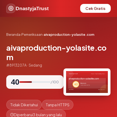
DnastyjaTrust
Cek Gratis
Beranda
›
Pemeriksaan
›
aivaproduction-yolasite.com
aivaproduction-yolasite.co
m
#8913207A · Sedang
40
/ 100
Tidak Diketahui
Tanpa HTTPS
Diperbarui
3 bulan yang lalu