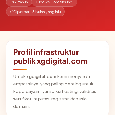
18.6 tahun
Tucows Domains Inc.
Diperbarui
3 bulan yang lalu
Profil infrastruktur
publik xgdigital.com
Untuk
xgdigital.com
kami menyoroti
empat sinyal yang paling penting untuk
kepercayaan: yurisdiksi hosting, validitas
sertifikat, reputasi registrar, dan usia
domain.