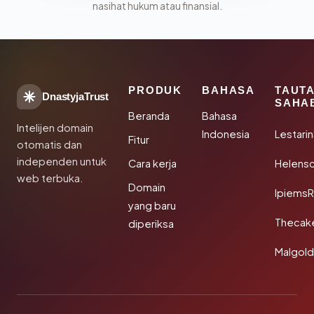
nasihat hukum atau finansial.
PRODUK
BAHASA
TAUT
DnastyjaTrust
SAHA
Beranda
Bahasa
Intelijen domain
Indonesia
Lestari
Fitur
otomatis dan
independen untuk
Cara kerja
Helensc
web terbuka.
Domain
IpiemsR
yang baru
Thecak
diperiksa
Malgol