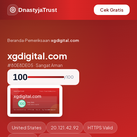
DnastyjaTrust
Cek Gratis
Beranda
›
Pemeriksaan
›
xgdigital.com
xgdigital.com
#80E8DE05 · Sangat Aman
100
/ 100
United States
20.121.42.92
HTTPS Valid