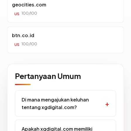
geocities.com
100/100
US
btn.co.id
100/100
US
Pertanyaan Umum
Di mana mengajukan keluhan
tentang xgdigital.com?
Apakah xgdigital.com memiliki