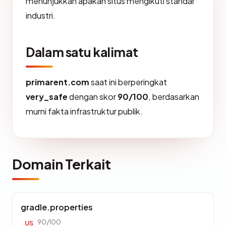
menunjukkan apakah situs mengikuti standar
industri.
Dalam satu kalimat
primarent.com
saat ini berperingkat
very_safe
dengan skor
90/100
, berdasarkan
murni fakta infrastruktur publik.
Domain Terkait
gradle.properties
90/100
US