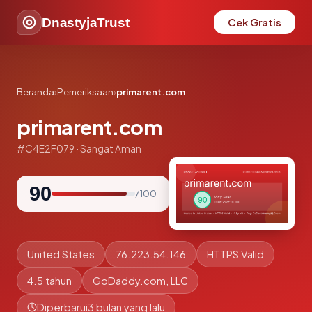
DnastyjaTrust
Cek Gratis
Beranda
›
Pemeriksaan
›
primarent.com
primarent.com
#C4E2F079 · Sangat Aman
90
/ 100
United States
76.223.54.146
HTTPS Valid
4.5 tahun
GoDaddy.com, LLC
Diperbarui
3 bulan yang lalu