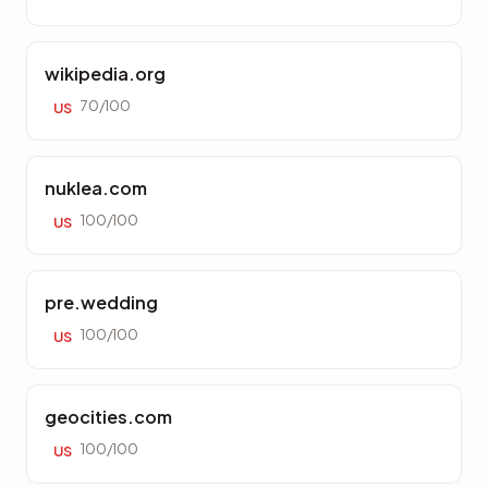
wikipedia.org
70/100
US
nuklea.com
100/100
US
pre.wedding
100/100
US
geocities.com
100/100
US