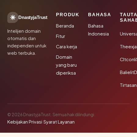
PRODUK
BAHASA
TAUT
DnastyjaTrust
SAHA
Beranda
Bahasa
Intelijen domain
Indonesia
Univers
Fitur
otomatis dan
independen untuk
Cara kerja
Theexj
web terbuka.
Domain
Cltconl
yang baru
Balielit
diperiksa
Tirtasa
© 2026 DnastyjaTrust. Semua hak dilindungi.
Kebijakan Privasi
·
Syarat Layanan