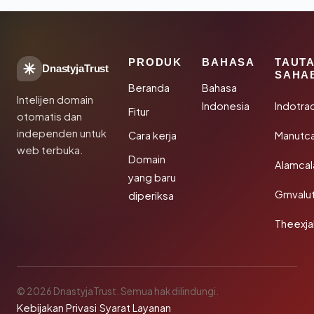
PRODUK
BAHASA
TAUT
DnastyjaTrust
SAHA
Beranda
Bahasa
Intelijen domain
Indonesia
Indotra
Fitur
otomatis dan
independen untuk
Cara kerja
Manutc
web terbuka.
Domain
Alamca
yang baru
Gmvalu
diperiksa
Theexj
© 2026 DnastyjaTrust. Semua hak dilindungi.
Kebijakan Privasi
·
Syarat Layanan