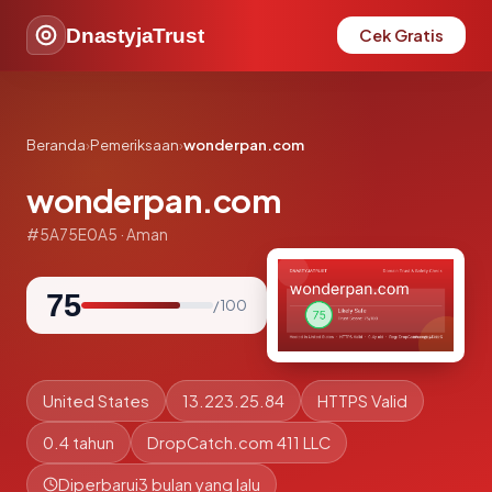
DnastyjaTrust
Cek Gratis
Beranda
›
Pemeriksaan
›
wonderpan.com
wonderpan.com
#5A75E0A5 · Aman
75
/ 100
United States
13.223.25.84
HTTPS Valid
0.4 tahun
DropCatch.com 411 LLC
Diperbarui
3 bulan yang lalu